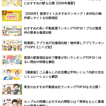
におすすめの駅も公開【2026年最新】
3
【2026年】賃貸サイトおすすめランキング！全50社の物
件探しサイトを比較検証
4
おすすめの良い不動産屋ランキングTOP10！プロが賃貸
仲介業者を徹底比較
5
部屋探しアプリ全27社徹底比較！物件探しアプリランキン
グTOP5【ニーズ別】
6
賃貸の家賃保証会社で審査が甘いランキングTOP10！ゆ
るい理由や特徴を解説
7
【最新版】二人暮らしの生活費は平均いくら？内訳や支出
シミュレーションも解説
8
東京のおすすめ不動産会社ランキングTOP10を大公開！
9
カップルの同棲におすすめの間取りは？実例をもとに最適
なお部屋を解説！