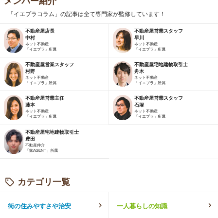
メンバー紹介
「イエプラコラム」の記事は全て専門家が監修しています！
不動産屋店長
不動産屋営業スタッフ
中村
早川
ネット不動産
ネット不動産
「イエプラ」所属
「イエプラ」所属
不動産屋営業スタッフ
不動産屋宅地建物取引士
村野
舟木
ネット不動産
ネット不動産
「イエプラ」所属
「イエプラ」所属
不動産屋営業主任
不動産屋営業スタッフ
藤本
石塚
ネット不動産
ネット不動産
「イエプラ」所属
「イエプラ」所属
不動産屋宅地建物取引士
豊田
不動産仲介
「家AGENT」所属
カテゴリ一覧
街の住みやすさや治安
一人暮らしの知識