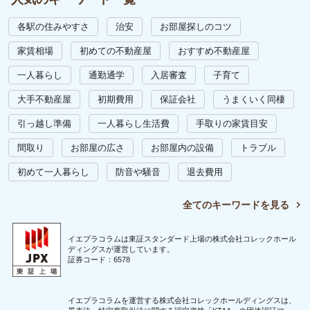
各駅の住みやすさ
治安
お部屋探しのコツ
家賃相場
初めての不動産屋
おすすめ不動産屋
一人暮らし
通勤通学
入居審査
子育て
大手不動産屋
初期費用
保証会社
うまくいく同棲
引っ越し準備
一人暮らし生活費
手取りの家賃目安
間取り
お部屋の広さ
お部屋内の設備
トラブル
初めて一人暮らし
防音や騒音
退去費用
全てのキーワードを見る
イエプラコラムは東証スタンダード上場の株式会社コレックホール
ディングスが運営しています。
証券コード：6578
イエプラコラムを運営する株式会社コレックホールディングスは、