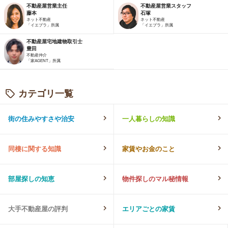
不動産屋営業主任
不動産屋営業スタッフ
藤本
石塚
ネット不動産
ネット不動産
「イエプラ」所属
「イエプラ」所属
不動産屋宅地建物取引士
豊田
不動産仲介
「家AGENT」所属
カテゴリ一覧
街の住みやすさや治安
一人暮らしの知識
同棲に関する知識
家賃やお金のこと
部屋探しの知恵
物件探しのマル秘情報
大手不動産屋の評判
エリアごとの家賃