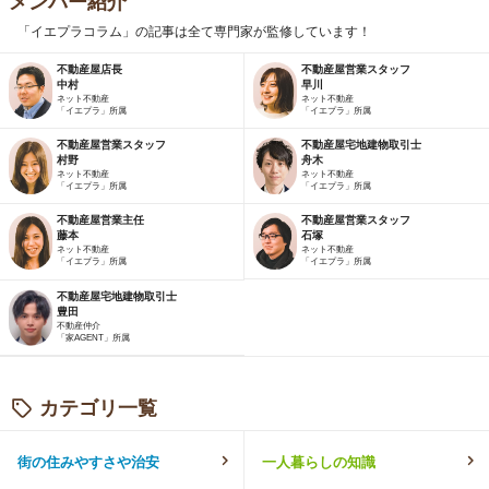
メンバー紹介
「イエプラコラム」の記事は全て専門家が監修しています！
不動産屋店長
不動産屋営業スタッフ
中村
早川
ネット不動産
ネット不動産
「イエプラ」所属
「イエプラ」所属
不動産屋営業スタッフ
不動産屋宅地建物取引士
村野
舟木
ネット不動産
ネット不動産
「イエプラ」所属
「イエプラ」所属
不動産屋営業主任
不動産屋営業スタッフ
藤本
石塚
ネット不動産
ネット不動産
「イエプラ」所属
「イエプラ」所属
不動産屋宅地建物取引士
豊田
不動産仲介
「家AGENT」所属
カテゴリ一覧
街の住みやすさや治安
一人暮らしの知識