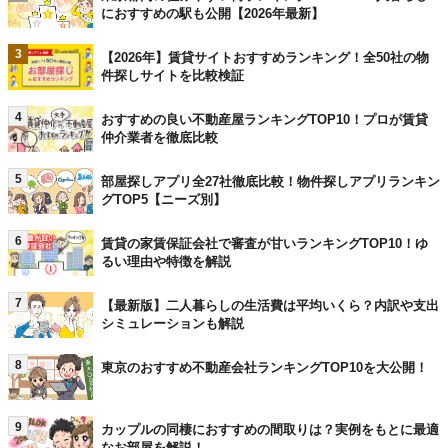
におすすめの駅も公開【2026年最新】
3
【2026年】賃貸サイトおすすめランキング！全50社の物
件探しサイトを比較検証
4
おすすめの良い不動産屋ランキングTOP10！プロが賃貸
仲介業者を徹底比較
5
部屋探しアプリ全27社徹底比較！物件探しアプリランキン
グTOP5【ニーズ別】
6
賃貸の家賃保証会社で審査が甘いランキングTOP10！ゆ
るい理由や特徴を解説
7
【最新版】二人暮らしの生活費は平均いくら？内訳や支出
シミュレーションも解説
8
東京のおすすめ不動産会社ランキングTOP10を大公開！
9
カップルの同棲におすすめの間取りは？実例をもとに最適
なお部屋を解説！