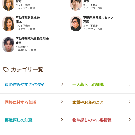
村野
舟木
ネット不動産
ネット不動産
「イエプラ」所属
「イエプラ」所属
不動産屋営業主任
不動産屋営業スタッフ
藤本
石塚
ネット不動産
ネット不動産
「イエプラ」所属
「イエプラ」所属
不動産屋宅地建物取引士
豊田
不動産仲介
「家AGENT」所属
カテゴリ一覧
街の住みやすさや治安
一人暮らしの知識
同棲に関する知識
家賃やお金のこと
部屋探しの知恵
物件探しのマル秘情報