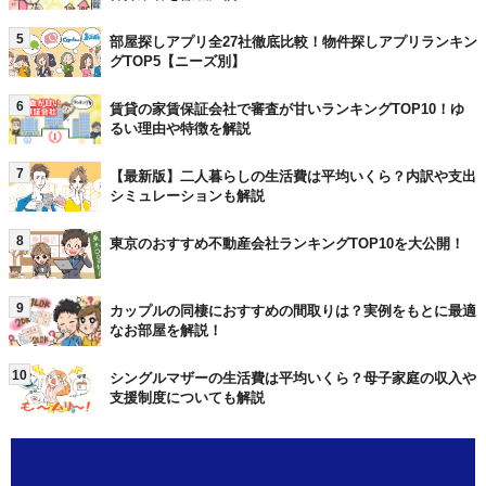
5
部屋探しアプリ全27社徹底比較！物件探しアプリランキン
グTOP5【ニーズ別】
6
賃貸の家賃保証会社で審査が甘いランキングTOP10！ゆ
るい理由や特徴を解説
7
【最新版】二人暮らしの生活費は平均いくら？内訳や支出
シミュレーションも解説
8
東京のおすすめ不動産会社ランキングTOP10を大公開！
9
カップルの同棲におすすめの間取りは？実例をもとに最適
なお部屋を解説！
10
シングルマザーの生活費は平均いくら？母子家庭の収入や
支援制度についても解説