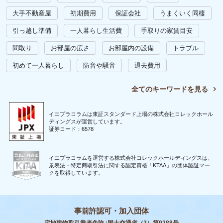
大手不動産屋
初期費用
保証会社
うまくいく同棲
引っ越し準備
一人暮らし生活費
手取りの家賃目安
間取り
お部屋の広さ
お部屋内の設備
トラブル
初めて一人暮らし
防音や騒音
退去費用
全てのキーワードを見る
イエプラコラムは東証スタンダード上場の株式会社コレックホール
ディングスが運営しています。
証券コード：6578
イエプラコラムを運営する株式会社コレックホールディングスは、
景表法・特定商取引法に関する認定資格「KTAA」の団体認証マー
クを取得しています。
事前許認可・加入団体
宅地建物取引業者免許 :国土交通省（2）第9288号