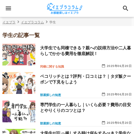
イエプラ
イエプラコラム
学生
学生の記事一覧
大学生でも同棲できる？親への説得方法や二人暮
らしでかかる費用を徹底解説！
2025年06月20日
同棲に関する知識
ペコリッチとは？評判・口コミは？｜タダ飯クー
ポンで下見をしよう
2025年06月20日
部屋探しの知恵
専門学生の一人暮らし｜いくら必要？費用の目安
とやりくりのコツとは？
2025年06月20日
部屋探しの知恵
大学生が引っ越しする時は何をするべき？学生な