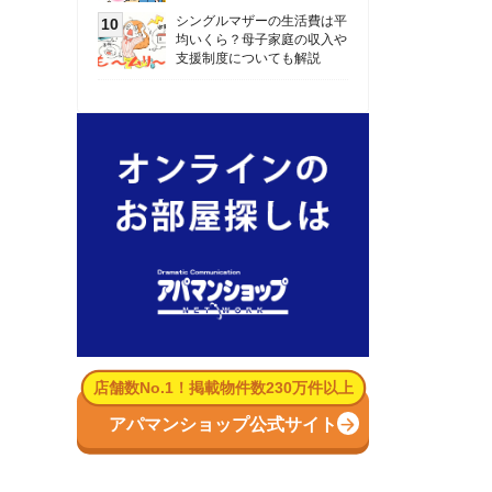
数No.1！掲載物件数230万件以上
パマンショップ公式サイト