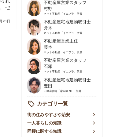
不動産屋営業主任
藤本
ネット不動産
「イエプラ」所属
不動産屋営業スタッフ
石塚
ネット不動産
「イエプラ」所属
不動産屋宅地建物取引士
豊田
不動産仲介
「家AGENT」所属
カテゴリ一覧
の住みやすさや治安
人暮らしの知識
棲に関する知識
賃やお金のこと
屋探しの知恵
件探しのマル秘情報
手不動産屋の評判
リアごとの家賃
っ越しの知識
ェアハウスの知識