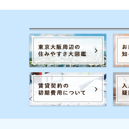
カテゴリ一
お部屋探しの
チャットでお部屋をご紹介する、来店不要の
一人暮らしの
ネット不動産屋「イエプラ」が運営する、部
屋探しの疑問や街の情報について紹介するサ
同棲に関する
イトです。
家賃やお金の
街の住みやす
事前許認可・加入団体
物件探しのマ
宅地建物取引業者免許 :国土交通省(2)第9288号
大手不動産屋
公益社団法人：全国宅地建物取引業協会連合会
公益社団法人：全国宅地建物取引業保証協会
エリアごとの
UR都市機構斡旋制度 加盟
引っ越しの知
シェアハウス
地方の魅力
駅別のおすす