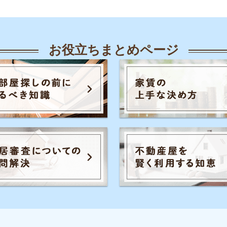
人気のキーワード一覧
覧
知恵
各駅の住みやすさ
治安
お部屋探し
知識
初めての不動産屋
おすすめ不動産屋
知識
こと
入居審査
子育て
大手不動産屋
さや治安
うまくいく同棲
引っ越し準備
一人
ル秘情報
の評判
手取りの家賃目安
間取り
お部屋の
家賃
トラブル
初めて一人暮らし
防音や
識
の知識
イエプラコラムは東証スタンダード上場
め不動産屋
の株式会社コレックホールディングスが
運営しています。
証券コード：6578