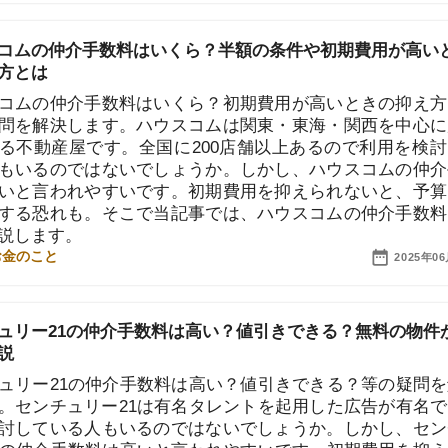
仲介手数料はいくら？初期費用が高いときの抑え方は？
決します。ハウスコムは関東・東海・関西を中心に展開
「
産屋です。全国に200店舗以上あるので利用を検討して
お
不
のではないでしょうか。しかし、ハウスコムの仲介手数
部
われやすいです。初期費用を抑えられないと、予算をオ
紹
れも。そこで当記事では、ハウスコムの仲介手数料につ
す。
メ
2025年06月20日
「
門
21の仲介手数料は高い？値引きできる？無料の物件があ
21の仲介手数料は高い？値引きできる？等の疑問を解決
チュリー21は有名タレントを起用した広告が有名で、利
いる人もいるのではないでしょうか。しかし、センチュ
介手数料は高いと言われやすいです。初期費用を抑えられ
越し予算が足りなくなる恐れも。そこで当記事では、セ
1の仲介手数料について解説します。
2025年06月20日