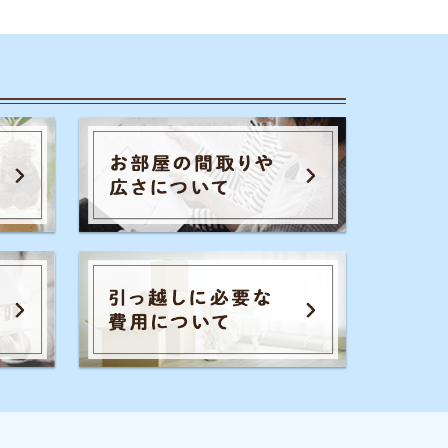
のコツ
家賃相場
一人暮らし
通勤通学
初期費用
保証会社
暮らし生活費
広さ
お部屋内の設備
騒音
退去費用
全てのキーワードを見る
イエプラコラムを運営する株式会社コ
レックホールディングスは、景表法・
特定商取引法に関する認定資格
「KTAA」の団体認証マークを取得して