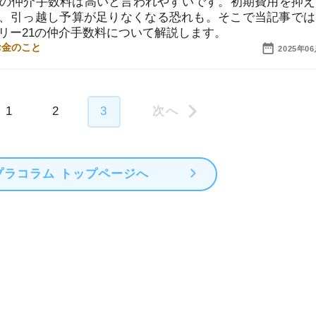
2
3
ム トップページへ
街
一
同
家
部
物
大
エ
引
シ