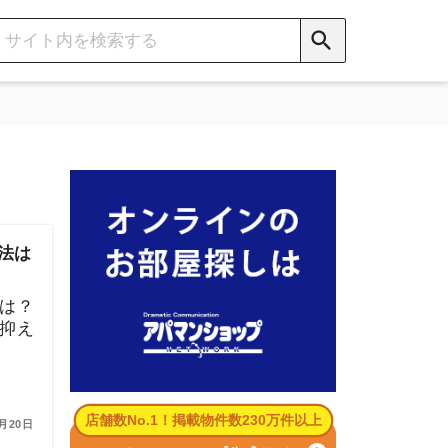
数No.1！掲載物件数230万件以上
パマンショップ公式サイト