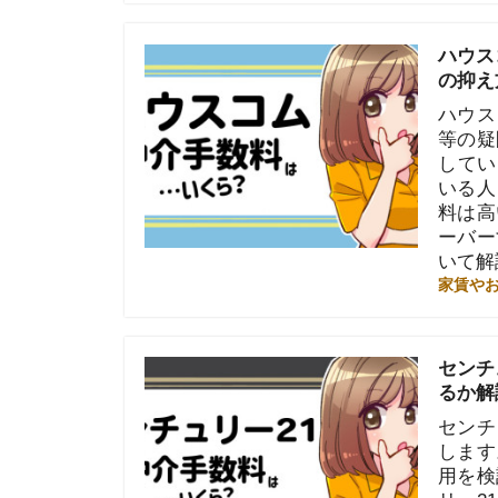
の抑え方とは
ハウスコムの
等の疑問を解
している不動
いる人もいる
料は高いと言
ーバーする恐
いて解説しま
家賃やお金のこと
センチュリー
るか解説
センチュリー
します。セン
用を検討して
リー21の仲
ないと、引っ
ンチュリー2
家賃やお金のこと