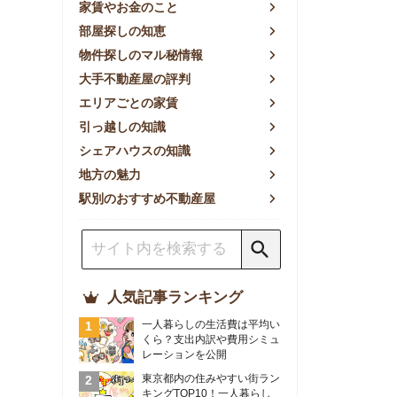
方の魅力
別のおすすめ不動産屋
人気記事ランキング
一人暮らしの生活費は平均い
くら？支出内訳や費用シミュ
レーションを公開
東京都内の住みやすい街ラン
キングTOP10！一人暮らし
におすすめの駅も公開
【2026年最新】
【2026年】賃貸サイトおす
すめランキング！全50社の
物件探しサイトを比較検証
おすすめの良い不動産屋ラン
キングTOP10！プロが賃貸
仲介業者を徹底比較
部屋探しアプリ全27社徹底
比較！物件探しアプリランキ
ングTOP5【ニーズ別】
賃貸の家賃保証会社で審査が