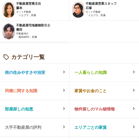
不動産屋営業主任
不動産屋営業スタッフ
藤本
石塚
ネット不動産
ネット不動産
「イエプラ」所属
「イエプラ」所属
不動産屋宅地建物取引士
豊田
不動産仲介
「家AGENT」所属
カテゴリ一覧
街の住みやすさや治安
一人暮らしの知識
同棲に関する知識
家賃やお金のこと
部屋探しの知恵
物件探しのマル秘情報
大手不動産屋の評判
エリアごとの家賃