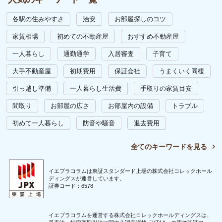
各駅の住みやすさ
治安
お部屋探しのコツ
家賃相場
初めての不動産屋
おすすめ不動産屋
一人暮らし
通勤通学
入居審査
子育て
大手不動産屋
初期費用
保証会社
うまくいく同棲
引っ越し準備
一人暮らし生活費
手取りの家賃目安
間取り
お部屋の広さ
お部屋内の設備
トラブル
初めて一人暮らし
防音や騒音
退去費用
全てのキーワードを見る
イエプラコラムは東証スタンダード上場の株式会社コレックホール
ディングスが運営しています。
証券コード：6578
イエプラコラムを運営する株式会社コレックホールディングスは、