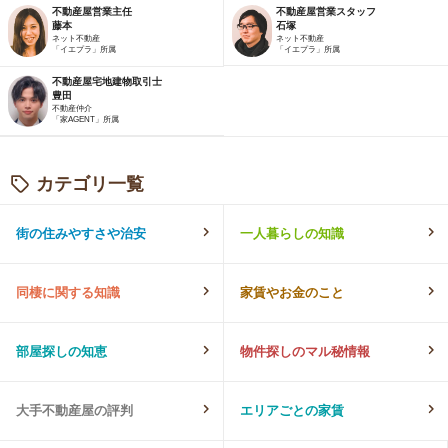
不動産屋営業主任
不動産屋営業スタッフ
藤本
石塚
ネット不動産
ネット不動産
「イエプラ」所属
「イエプラ」所属
不動産屋宅地建物取引士
豊田
不動産仲介
「家AGENT」所属
カテゴリ一覧
街の住みやすさや治安
一人暮らしの知識
同棲に関する知識
家賃やお金のこと
部屋探しの知恵
物件探しのマル秘情報
大手不動産屋の評判
エリアごとの家賃