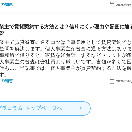
賃貸審査に通るコツは？事業用として賃貸契約できる？
解決します。個人事業主が審査に通る方法はあります。
で借りると、家賃を経費計上するなどメリットが多いで
主の審査は会社員より厳しいです。書類が多くて困った
。当記事では、個人事業主が賃貸契約する方法を解説し
2025年06月20日
ム トップページへ
街
一
同
家
部
物
大
エ
引
シ