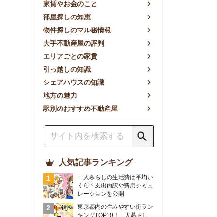
方の魅力
別のおすすめ不動産屋
人気記事ランキング
一人暮らしの生活費は平均い
くら？支出内訳や費用シミュ
レーションを公開
東京都内の住みやすい街ラン
キングTOP10！一人暮らし
におすすめの駅も公開
【2026年最新】
【2026年】賃貸サイトおす
すめランキング！全50社の
物件探しサイトを比較検証
おすすめの良い不動産屋ラン
キングTOP10！プロが賃貸
仲介業者を徹底比較
部屋探しアプリ全27社徹底
比較！物件探しアプリランキ
ングTOP5【ニーズ別】
賃貸の家賃保証会社で審査が