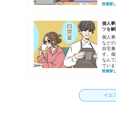
個人事業主で
などの疑問を
自宅兼事務所
す。個人事業
なんて話も…
ています。
部屋探しの知恵
イエプラコラ