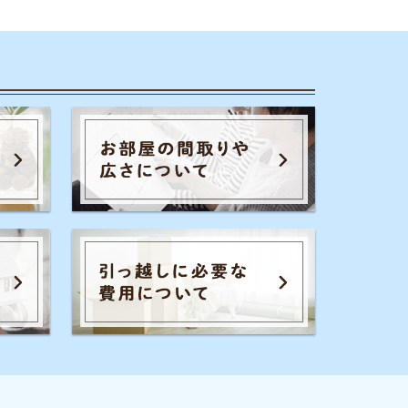
のコツ
家賃相場
一人暮らし
通勤通学
初期費用
保証会社
暮らし生活費
広さ
お部屋内の設備
騒音
退去費用
全てのキーワードを見る
イエプラコラムを運営する株式会社コ
レックホールディングスは、景表法・
特定商取引法に関する認定資格
「KTAA」の団体認証マークを取得して