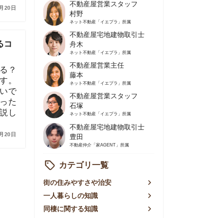
不動産屋営業主任
藤本
ネット不動産
「イエプラ」所属
不動産屋営業スタッフ
石塚
ネット不動産
「イエプラ」所属
不動産屋宅地建物取引士
豊田
不動産仲介
「家AGENT」所属
カテゴリ一覧
の住みやすさや治安
人暮らしの知識
棲に関する知識
賃やお金のこと
屋探しの知恵
件探しのマル秘情報
手不動産屋の評判
リアごとの家賃
っ越しの知識
ェアハウスの知識