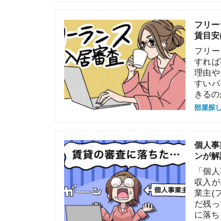
賃目安は？
フリーランス
すれば審査に
理由や、用意
すいパターン
きるのか紹介
部屋探しの知恵
個人事業主・
ンが解説！
「個人事業主
収入が赤字だ
業主(フリー
だ残っていま
に落ちる理由
部屋探しの知恵
個人事業主で
ツを解説