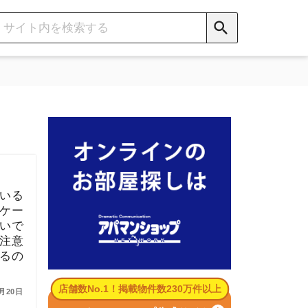
数No.1！掲載物件数230万件以上
パマンショップ公式サイト