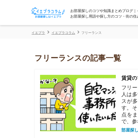
お部屋探しのコツや知識まとめブログ｜イエプラコ
お部屋探し用語や探し方のコツ・街の住みやすさな
イエプラ
イエプラコラム
フリーランス
フリーランスの記事一覧
賃貸のマンシ
フリーランス
人は多いです
スが多いです
す。そこで当
点をまとめま
で、参考にし
部屋探しの知恵
フリーランス