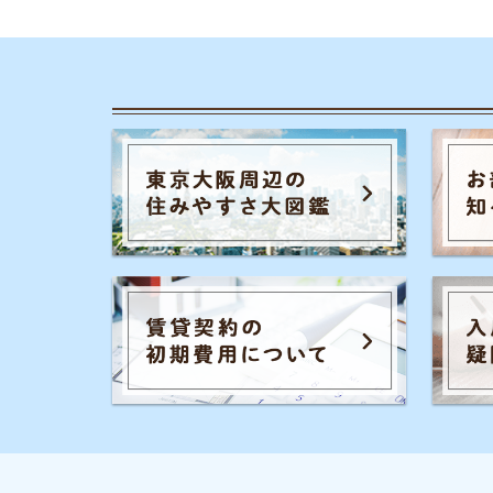
カテゴリ一
お部屋探しの
チャットでお部屋をご紹介する、来店不要の
一人暮らしの
ネット不動産屋「イエプラ」が運営する、部
屋探しの疑問や街の情報について紹介するサ
同棲に関する
イトです。
家賃やお金の
街の住みやす
事前許認可・加入団体
物件探しのマ
宅地建物取引業者免許 :国土交通省(2)第9288号
大手不動産屋
公益社団法人：全国宅地建物取引業協会連合会
公益社団法人：全国宅地建物取引業保証協会
エリアごとの
UR都市機構斡旋制度 加盟
引っ越しの知
シェアハウス
地方の魅力
駅別のおすす