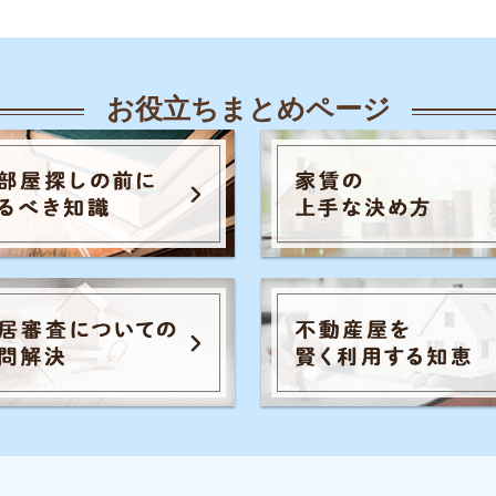
人気のキーワード一覧
覧
知恵
各駅の住みやすさ
治安
お部屋探し
知識
初めての不動産屋
おすすめ不動産屋
知識
こと
入居審査
子育て
大手不動産屋
さや治安
うまくいく同棲
引っ越し準備
一人
ル秘情報
の評判
手取りの家賃目安
間取り
お部屋の
家賃
トラブル
初めて一人暮らし
防音や
識
の知識
イエプラコラムは東証スタンダード上場
め不動産屋
の株式会社コレックホールディングスが
運営しています。
証券コード：6578