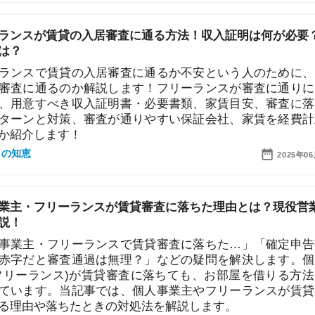
で賃貸の入居審査に通るか不安という人のために、どう
通るのか解説します！フリーランスが審査に通りにくい
「
すべき収入証明書・必要書類、家賃目安、審査に落ちや
お
不
と対策、審査が通りやすい保証会社、家賃を経費計上で
部
します！
紹
2025年06月20日
メ
「
フリーランスが賃貸審査に落ちた理由とは？現役営業マ
門
・フリーランスで賃貸審査に落ちた…」「確定申告書の
と審査通過は無理？」などの疑問を解決します。個人事
ランス)が賃貸審査に落ちても、お部屋を借りる方法はま
す。当記事では、個人事業主やフリーランスが賃貸審査
や落ちたときの対処法を解説します。
2025年06月20日
賃貸契約する方法とは？借りにくい理由や審査に通るコ