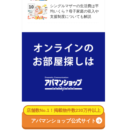
数No.1！掲載物件数230万件以上
パマンショップ公式サイト