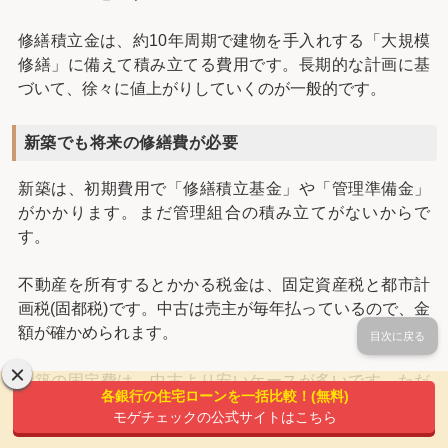
修繕積立金は、約10年周期で建物を手入れする「大規模
修繕」に備えて積み立てる費用です。長期的な計画に基
づいて、徐々に値上がりしていくのが一般的です。
新築でも将来の修繕費が必要
新築は、初期費用で「修繕積立基金」や「管理準備金」
がかかります。まだ管理組合の積み立てがないからで
す。
不動産を所有するとかかる税金は、固定資産税と都市計
画税(固都税)です。中古は売主が毎年払っているので、金
額が確かめられます。
目次に戻る
新築の固定費は、中古より安いケースが多いです。ただ
各銀行の住宅ローンを一括比較！(無料)
し、初期費用でかかる部分や、値上がりまで考える必要
モゲチェックの公式サイトはこちら
があります。以下の記事でも解説しています。