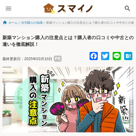
search
ホーム
>
住宅購入の知識
>
新築マンション購入の注意点とは？購入者の口コミや中古との違
Skip to content
新築マンション購入の注意点とは？購入者の口コミや中古との
違いを徹底解説！
Facebo
Twitte
Lin
PR
最終更新日：2025年03月10日