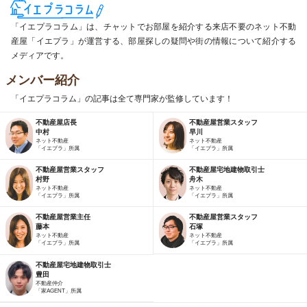
「イエプラコラム」は、チャットでお部屋を紹介する来店不要のネット不動
産屋「イエプラ」が運営する、部屋探しの疑問や街の情報について紹介する
メディアです。
メンバー紹介
「イエプラコラム」の記事は全て専門家が監修しています！
不動産屋店長
不動産屋営業スタッフ
中村
早川
ネット不動産
ネット不動産
「イエプラ」所属
「イエプラ」所属
不動産屋営業スタッフ
不動産屋宅地建物取引士
村野
舟木
ネット不動産
ネット不動産
「イエプラ」所属
「イエプラ」所属
不動産屋営業主任
不動産屋営業スタッフ
藤本
石塚
ネット不動産
ネット不動産
「イエプラ」所属
「イエプラ」所属
不動産屋宅地建物取引士
豊田
不動産仲介
「家AGENT」所属