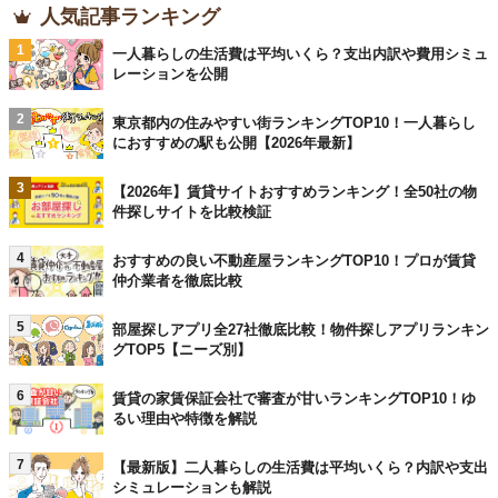
人気記事ランキング
1
一人暮らしの生活費は平均いくら？支出内訳や費用シミュ
レーションを公開
2
東京都内の住みやすい街ランキングTOP10！一人暮らし
におすすめの駅も公開【2026年最新】
3
【2026年】賃貸サイトおすすめランキング！全50社の物
件探しサイトを比較検証
4
おすすめの良い不動産屋ランキングTOP10！プロが賃貸
仲介業者を徹底比較
5
部屋探しアプリ全27社徹底比較！物件探しアプリランキン
グTOP5【ニーズ別】
6
賃貸の家賃保証会社で審査が甘いランキングTOP10！ゆ
るい理由や特徴を解説
7
【最新版】二人暮らしの生活費は平均いくら？内訳や支出
シミュレーションも解説