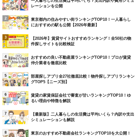
一人暮らしの生活費は平均いくら？支出内訳や費用シミュ
レーションを公開
2
東京都内の住みやすい街ランキングTOP10！一人暮らし
におすすめの駅も公開【2026年最新】
3
【2026年】賃貸サイトおすすめランキング！全50社の物
件探しサイトを比較検証
4
おすすめの良い不動産屋ランキングTOP10！プロが賃貸
仲介業者を徹底比較
5
部屋探しアプリ全27社徹底比較！物件探しアプリランキン
グTOP5【ニーズ別】
6
賃貸の家賃保証会社で審査が甘いランキングTOP10！ゆ
るい理由や特徴を解説
7
【最新版】二人暮らしの生活費は平均いくら？内訳や支出
シミュレーションも解説
8
東京のおすすめ不動産会社ランキングTOP10を大公開！