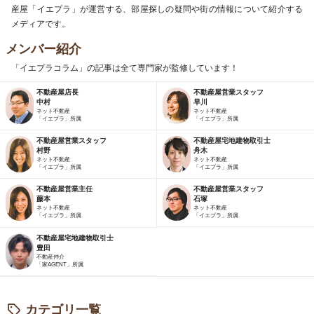
産屋「イエプラ」が運営する、部屋探しの疑問や街の情報について紹介する
メディアです。
メンバー紹介
「イエプラコラム」の記事は全て専門家が監修しています！
不動産屋店長
不動産屋営業スタッフ
中村
早川
ネット不動産
ネット不動産
「イエプラ」所属
「イエプラ」所属
不動産屋営業スタッフ
不動産屋宅地建物取引士
村野
舟木
ネット不動産
ネット不動産
「イエプラ」所属
「イエプラ」所属
不動産屋営業主任
不動産屋営業スタッフ
藤本
石塚
ネット不動産
ネット不動産
「イエプラ」所属
「イエプラ」所属
不動産屋宅地建物取引士
豊田
不動産仲介
「家AGENT」所属
カテゴリ一覧