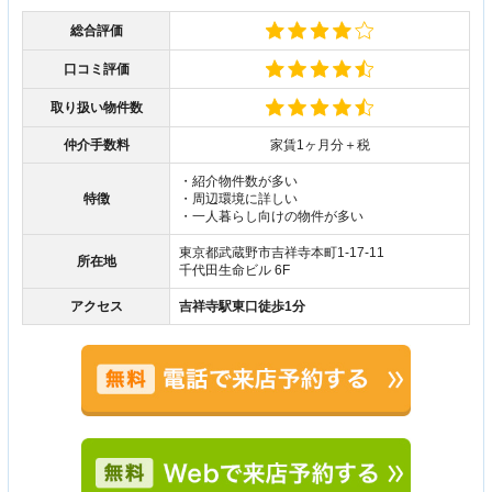
総合評価
口コミ評価
取り扱い物件数
仲介手数料
家賃1ヶ月分＋税
・紹介物件数が多い
特徴
・周辺環境に詳しい
・一人暮らし向けの物件が多い
東京都武蔵野市吉祥寺本町1-17-11
所在地
千代田生命ビル 6F
アクセス
吉祥寺駅東口徒歩1分