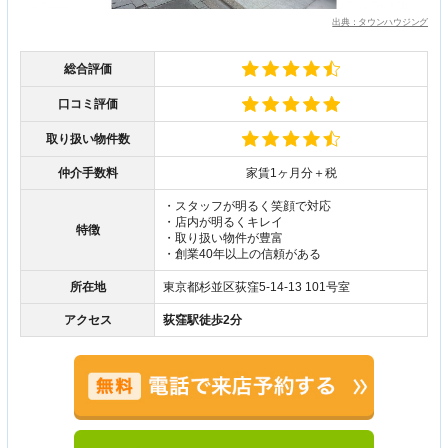
出典：タウンハウジング
総合評価
口コミ評価
取り扱い物件数
仲介手数料
家賃1ヶ月分＋税
・スタッフが明るく笑顔で対応
・店内が明るくキレイ
特徴
・取り扱い物件が豊富
・創業40年以上の信頼がある
所在地
東京都杉並区荻窪5-14-13 101号室
アクセス
荻窪駅徒歩2分