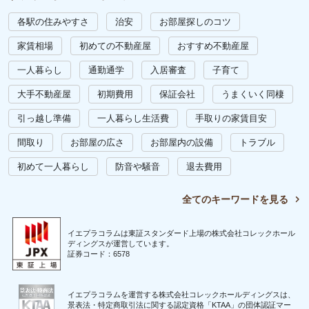
各駅の住みやすさ
治安
お部屋探しのコツ
家賃相場
初めての不動産屋
おすすめ不動産屋
一人暮らし
通勤通学
入居審査
子育て
大手不動産屋
初期費用
保証会社
うまくいく同棲
引っ越し準備
一人暮らし生活費
手取りの家賃目安
間取り
お部屋の広さ
お部屋内の設備
トラブル
初めて一人暮らし
防音や騒音
退去費用
全てのキーワードを見る
イエプラコラムは東証スタンダード上場の株式会社コレックホール
ディングスが運営しています。
証券コード：6578
イエプラコラムを運営する株式会社コレックホールディングスは、
景表法・特定商取引法に関する認定資格「KTAA」の団体認証マー