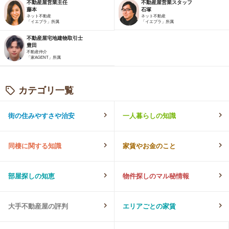
不動産屋営業主任
不動産屋営業スタッフ
藤本
石塚
ネット不動産
ネット不動産
「イエプラ」所属
「イエプラ」所属
不動産屋宅地建物取引士
豊田
不動産仲介
「家AGENT」所属
カテゴリ一覧
街の住みやすさや治安
一人暮らしの知識
同棲に関する知識
家賃やお金のこと
部屋探しの知恵
物件探しのマル秘情報
大手不動産屋の評判
エリアごとの家賃