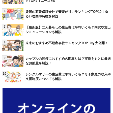
グTOP5【ニーズ別】
6
賃貸の家賃保証会社で審査が甘いランキングTOP10！ゆ
るい理由や特徴を解説
7
【最新版】二人暮らしの生活費は平均いくら？内訳や支出
シミュレーションも解説
8
東京のおすすめ不動産会社ランキングTOP10を大公開！
9
カップルの同棲におすすめの間取りは？実例をもとに最適
なお部屋を解説！
10
シングルマザーの生活費は平均いくら？母子家庭の収入や
支援制度についても解説