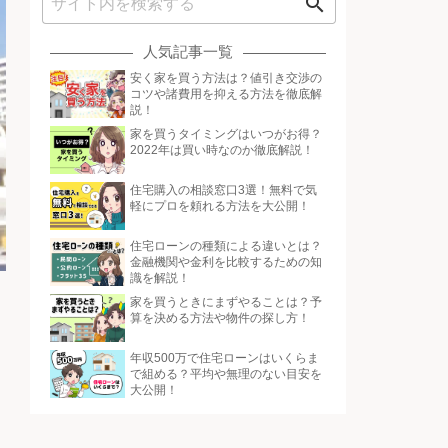
search
人気記事一覧
安く家を買う方法は？値引き交渉の
コツや諸費用を抑える方法を徹底解
説！
家を買うタイミングはいつがお得？
2022年は買い時なのか徹底解説！
住宅購入の相談窓口3選！無料で気
軽にプロを頼れる方法を大公開！
住宅ローンの種類による違いとは？
金融機関や金利を比較するための知
識を解説！
家を買うときにまずやることは？予
算を決める方法や物件の探し方！
年収500万で住宅ローンはいくらま
で組める？平均や無理のない目安を
大公開！