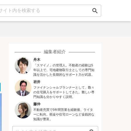
search
編集者紹介
舟木
「スマイノ」の管理人。不動産の経験は5
年以上で、宅地建物取引士としての専門知
識を活かした長期的なサポート力が武器。
岩井
ok
er
ne
Hatena
ファイナンシャルプランナーとして、数々
の住宅購入をサポートしてきた。難しい専
門知識も分かりやすく説明。
藤仲
不動産売買で5年間営業を経験後、ライタ
ーに転向。税金や住宅ローンなど金銭的な
知識が豊富。