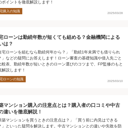
のポイントを徹底解説します！
宅購入の知識
2025/03/28
宅ローンは勤続年数が短くても組める？金融機関による
いは？
住宅ローンを組むなら勤続何年から？」「勤続1年未満でも借りられ
？」などの疑問にお答えします！ローン審査の基礎知識や借入先ごと
比較表、勤続年数が短いときのローン選びのコツまで、FP監修のもと
底解説します！
宅ローンの知識
2025/03/10
築マンション購入の注意点とは？購入者の口コミや中古
の違いを徹底解説！
新築マンションを買うときの注意点は？」「買う前に内見はできる
？」といった疑問を解決します。中古マンションとの違いや失敗を防