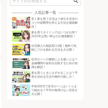
search
人気記事一覧
安く家を買う方法は？値引き交渉の
コツや諸費用を抑える方法を徹底解
説！
家を買うタイミングはいつがお得？
2022年は買い時なのか徹底解説！
住宅購入の相談窓口3選！無料で気
軽にプロを頼れる方法を大公開！
住宅ローンの種類による違いとは？
金融機関や金利を比較するための知
識を解説！
家を買うときにまずやることは？予
算を決める方法や物件の探し方！
年収500万で住宅ローンはいくらま
で組める？平均や無理のない目安を
大公開！