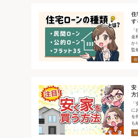
住
す
「
金
か
監
住
安
方
「
に
を
も
住