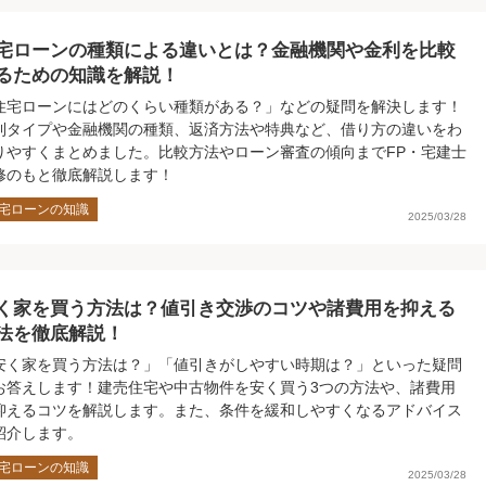
宅ローンの種類による違いとは？金融機関や金利を比較
るための知識を解説！
住宅ローンにはどのくらい種類がある？」などの疑問を解決します！
利タイプや金融機関の種類、返済方法や特典など、借り方の違いをわ
りやすくまとめました。比較方法やローン審査の傾向までFP・宅建士
修のもと徹底解説します！
宅ローンの知識
2025/03/28
く家を買う方法は？値引き交渉のコツや諸費用を抑える
法を徹底解説！
安く家を買う方法は？」「値引きがしやすい時期は？」といった疑問
お答えします！建売住宅や中古物件を安く買う3つの方法や、諸費用
抑えるコツを解説します。また、条件を緩和しやすくなるアドバイス
紹介します。
宅ローンの知識
2025/03/28