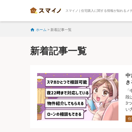
スマイノ | 住宅購入に関する情報が知れるメ
ホーム
>
新着記事一覧
新着記事一覧
中
き
「
段
3
い
住