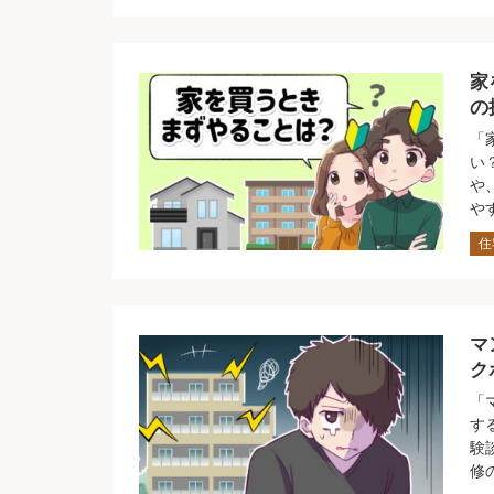
家
の
「
い
や
や
住
マ
ク
「
す
験
修