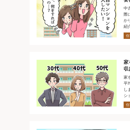
中
際
か
紹
住
家
収
家
平
し
シ
住