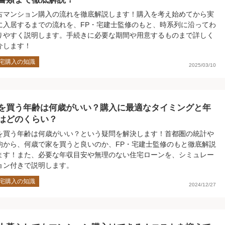
古マンション購入の流れを徹底解説します！購入を考え始めてから実
に入居するまでの流れを、FP・宅建士監修のもと、時系列に沿ってわ
りやすく説明します。手続きに必要な期間や用意するものまで詳しく
介します！
宅購入の知識
2025/03/10
を買う年齢は何歳がいい？購入に最適なタイミングと年
はどのくらい？
を買う年齢は何歳がいい？という疑問を解決します！首都圏の統計や
均から、何歳で家を買うと良いのか、FP・宅建士監修のもと徹底解説
ます！また、必要な年収目安や無理のない住宅ローンを、シミュレー
ョン付きで説明します。
宅購入の知識
2024/12/27