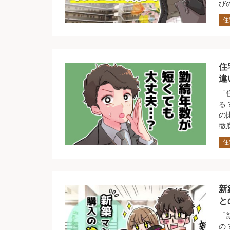
び
住
住
違
「
る
の
徹
住
新
と
「
の