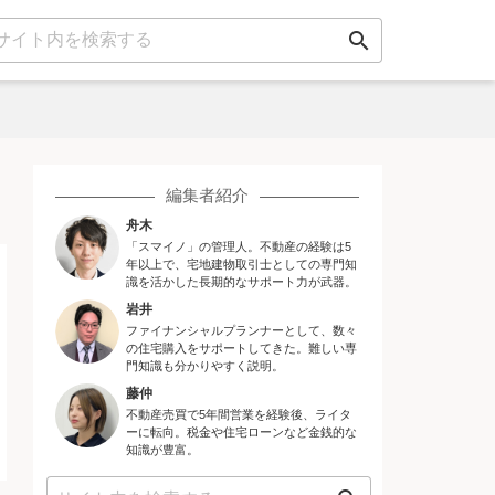
search
編集者紹介
舟木
「スマイノ」の管理人。不動産の経験は5
年以上で、宅地建物取引士としての専門知
識を活かした長期的なサポート力が武器。
岩井
ファイナンシャルプランナーとして、数々
の住宅購入をサポートしてきた。難しい専
門知識も分かりやすく説明。
藤仲
不動産売買で5年間営業を経験後、ライタ
ーに転向。税金や住宅ローンなど金銭的な
知識が豊富。