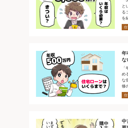
「
と
る
を
住
年
な
「
め
な
修
住
中
要