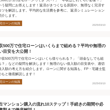
3,000万円の住宅ローンってきつい？」「年収はどれくらい必要？」
いう疑問にお答えします！返済がきつくなる原因や、無理なく完済す
コツを解説します。平均的な生活費を参考に、返済シミュレーション
紹介します。
宅ローンの知識
2025/03/10
収500万で住宅ローンはいくらまで組める？平均や無理の
い目安を大公開！
年収500万円で住宅ローンはいくら借りられる？」「頭金なしでも組
る？」などの疑問を解決します！無理のない借入額の目安表や、適切
借入額の考え方を紹介します。ローンに関する知識も、FP・宅建士監
のもと徹底解説します！
宅ローンの知識
2025/03/10
古マンション購入の流れ10ステップ！手続きの期間や必
書類まで徹底解説！