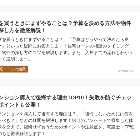
を買うときにまずやることは？予算を決める方法や物件
探し方を徹底解説！
家を買うときにまずやることは？」「予算はどうやって決めたら良
？」といった疑問にお答えします！住宅ローンの相談のタイミング
、物件の探し方のコツを解説します。また、入居までの流れもわかり
すく説明します。
宅ローンの知識
2025/03/28
ンション購入で後悔する理由TOP10！失敗を防ぐチェッ
ポイントも公開！
マンションを購入して後悔する理由は？」「後悔しないためには何を
るべき？」などの疑問を解決します！独自のアンケートで収集した体
談を交えて、後悔せず買うためのポイントや注意点を、宅建士・FP監
のもと徹底解説します！