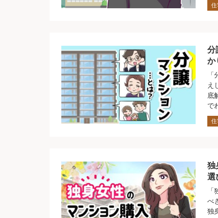
住
分
か
「
え
底
で
住
独
選
「
べ
独