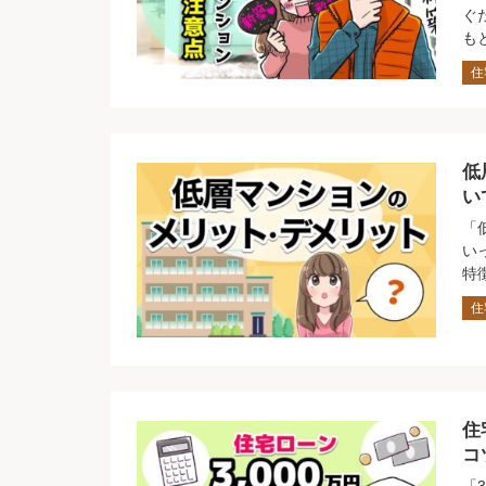
ぐ
も
住
低
い
「
い
特
住
住
コ