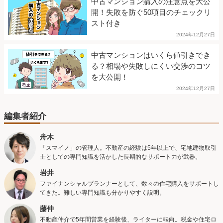
中古マンション購入の注意点を大公
開！失敗を防ぐ50項目のチェックリ
スト付き
2024年12月27日
中古マンションはいくら値引きでき
る？相場や失敗しにくい交渉のコツ
を大公開！
2024年12月27日
編集者紹介
舟木
「スマイノ」の管理人。不動産の経験は5年以上で、宅地建物取引
士としての専門知識を活かした長期的なサポート力が武器。
岩井
ファイナンシャルプランナーとして、数々の住宅購入をサポートし
てきた。難しい専門知識も分かりやすく説明。
藤仲
不動産仲介で5年間営業を経験後、ライターに転向。税金や住宅ロ