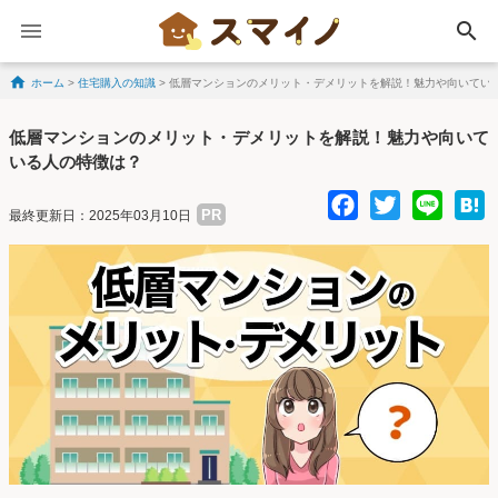
search
ホーム
>
住宅購入の知識
>
低層マンションのメリット・デメリットを解説！魅力や向いてい
Skip to content
低層マンションのメリット・デメリットを解説！魅力や向いて
いる人の特徴は？
Facebo
Twitte
Lin
PR
最終更新日：2025年03月10日