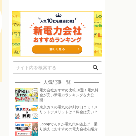
search
人気記事一覧
電力会社おすすめ比較10選！電気料
金が安い新電力ランキングを大公
開！
東京ガスの電気の評判や口コミ！メ
リットデメリットは？料金は安い？
Looopでんきが電気代を値上げ！乗
り換えにおすすめの電力会社を紹介