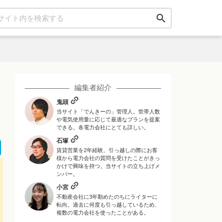
search
編集者紹介
鬼頭
当サイト「でんきーの」管理人。世帯人数
や電気使用量に応じて最適なプランを提案
できる。各電力会社にとても詳しい。
石塚
ok
er
ne
Hatena
賃貸営業を2年経験。引っ越しの際にお客
様から電力会社の質問を受けたことがきっ
かけで興味を持つ。当サイトの立ち上げメ
ンバー。
小宮
不動産会社に3年勤めたのちにライターに
転向。過去に何度も引っ越しているため、
複数の電力会社を使ったことがある。