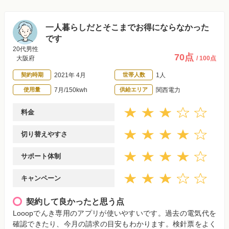
一人暮らしだとそこまでお得にならなかった
です
20代男性
70点
大阪府
/ 100点
契約時期
2021年 4月
世帯人数
1人
使用量
7月/150kwh
供給エリア
関西電力
料金
切り替えやすさ
サポート体制
キャンペーン
契約して良かったと思う点
Looopでんき専用のアプリが使いやすいです。過去の電気代を
確認できたり、今月の請求の目安もわかります。検針票をよく