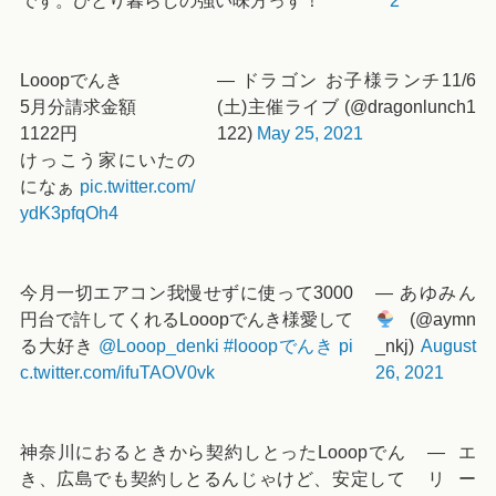
です。ひとり暮らしの強い味方っす！
2
Looopでんき
— ドラゴン お子様ランチ11/6
5月分請求金額
(土)主催ライブ (@dragonlunch1
1122円
122)
May 25, 2021
けっこう家にいたの
になぁ
pic.twitter.com/
ydK3pfqOh4
今月一切エアコン我慢せずに使って3000
— あゆみん
円台で許してくれるLooopでんき様愛して
(@aymn
る大好き
@Looop_denki
#looopでんき
pi
_nkj)
August
c.twitter.com/ifuTAOV0vk
26, 2021
神奈川におるときから契約しとったLooopでん
— エ
き、広島でも契約しとるんじゃけど、安定して
リー