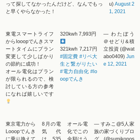
って探してなかったんだけど、なんでもっ
u)
August 2
と早くやらなかった！
1, 2021
東電スマートライフ
320kwh 7,993円
— わたぼう
からlooopでんきスマ
＠せどり&積
ートタイムにプラン
321kwh 7,217円
立投資 (@wat
変更して少しばかり
#固定費
#リベ大
abo0409)
Jun
の節約に成功！
生と繋がりたい
e 12, 2021
オール電化はプラン
#電力自由化
#lo
が限られるので、検
oopでんき
討している方の参考
になれば嬉しいです
東京電力から
8月の電
オール電
— すみこ@5人家
Looopでんき
気代
化でこの
族の家づくりブロ
に乗り換えて
は、535
金額はう
グ (@sumikonos