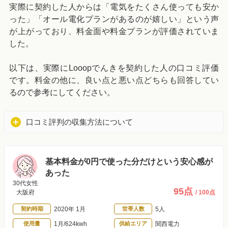
実際に契約した人からは「電気をたくさん使っても安か
った」「オール電化プランがあるのが嬉しい」という声
が上がっており、料金面や料金プランが評価されていま
した。
以下は、実際にLooopでんきを契約した人の口コミ評価
です。料金の他に、良い点と悪い点どちらも回答してい
るので参考にしてください。
口コミ評判の収集方法について
基本料金が0円で使った分だけという安心感が
あった
30代女性
95点
大阪府
/ 100点
契約時期
2020年 1月
世帯人数
5人
使用量
1月/624kwh
供給エリア
関西電力