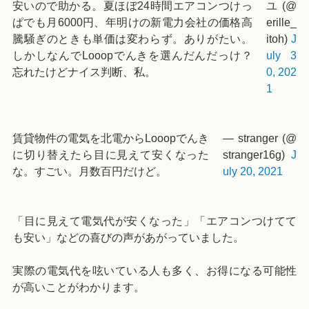
安いので助かる。夏ほぼ24時間エアコンつけっ
ユ (@
ぱでも月6000円、年明けの新電力会社の価格高
erille_
騰騒ぎのときも単価は変わらず。ありがたい。
itoh)
J
しかしなんでLooopでんきを選んだんだっけ？
uly 3
忘れたけどナイス判断、私。
0, 202
1
賃貸物件の電気を北電からLooopでんき
— stranger (@
に切り替えたら目に見えて安くなった
stranger16g)
J
な。すごい。月数百円だけど。
uly 20, 2021
「目に見えて電気代が安くなった」「エアコンつけてて
も安い」などの喜びの声があがっていました。
実際の電気代を呟いている人も多く、お得になる可能性
が高いことがわかります。