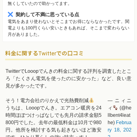
無くしていたので助かってます。
契約して不満に思っている点
電気をあまり使わないとそこまでお得にならなかったです。関
電よりも100円くらい安いときもあれば、そこまで変わらない
月がありました。
料金に関するTwitterでの口コミ
TwitterでLooopでんきの料金に関する評判を調査したとこ
ろ「たくさん電気を使ったのに安かった」など、良い意
見が多かったです。
そう！電力会社のりかえで光熱費削減
— ニィニ
うちは、Looopでんき。エアコン暖房を24
ィ
(@he
時間ほぼつけっぱなしでも先月の請求金額5
llbent4leat
800円でした。去年の最低料金は10月で980
he)
Februa
円。他所を検討する気も起きないほど激安
ry 18, 202