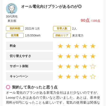
オール電化向けプランがあるのが◎
30代男性
90点
東京都
/ 100点
契約時期
2021年 1月
世帯人数
2人
使用量
1月/350kwh
供給エリア
東京電力
料金
切り替えやすさ
サポート体制
キャンペーン
契約して良かったと思う点
オール電化のプランがある新電力会社はまだ少ないのですが、
Looopでんきはあるので良いなと思いました。あとは、基本使
用料が0円になったことも嬉しいです。電気の使用量は関係な