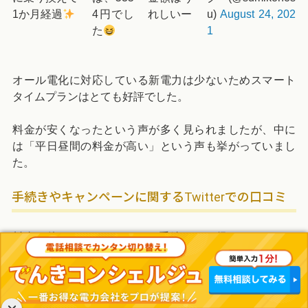
1か月経過
4円でし
れしいー
u)
August 24, 202
た
1
オール電化に対応している新電力は少ないためスマート
タイムプランはとても好評でした。
料金が安くなったという声が多く見られましたが、中に
は「平日昼間の料金が高い」という声も挙がっていまし
た。
手続きやキャンペーンに関するTwitterでの口コミ
料金の他に、Looopでんきの手続きやお得なキャンペー
ンに関する口コミも調査しました。
「専用アプリが便利」「キャンペーンでAmazonギフト券
がもらえた」などの声が挙がっていました。