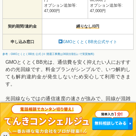
オプション追加等:
オプション追加等:
47,000円
47,000円
契約期間/違約金
縛りなし/0円
申し込み窓口
GMOとくとくBB光公式サイト
参考：GMOとくとくBB光 公式 (※ 開通工事費は36回分割払いで実質無料)
GMOとくとくBB光は、通信費を安く抑えたい人におすす
めの光回線です。料金プランがシンプルで、いつ解約し
ても解約違約金が発生しないため安心して利用できま
す。
光回線ならではの通信速度の速さが強みで、回線が混雑
しやすい夜間や休日でもインターネットをストレスなく
楽しめます。
高性能Wi-Fiルーターの無料レンタルや、他社からの乗り
換えで
最大112,000円キャッシュバックがもらえます
。時