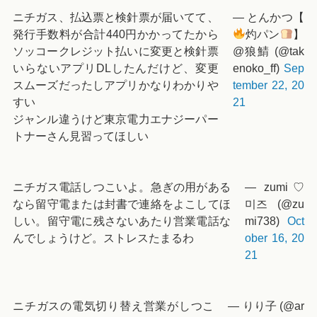
ニチガス、払込票と検針票が届いてて、
— とんかつ【
発行手数料が合計440円かかってたから
灼パン
】
ソッコークレジット払いに変更と検針票
@狼鯖 (@tak
いらないアプリDLしたんだけど、変更
enoko_ff)
Sep
スムーズだったしアプリかなりわかりや
tember 22, 20
すい
21
ジャンル違うけど東京電力エナジーパー
トナーさん見習ってほしい
ニチガス電話しつこいよ。急ぎの用がある
— zumi♡
なら留守電または封書で連絡をよこしてほ
미즈 (@zu
しい。留守電に残さないあたり営業電話な
mi738)
Oct
んでしょうけど。ストレスたまるわ
ober 16, 20
21
ニチガスの電気切り替え営業がしつこ
— りり子 (@ar