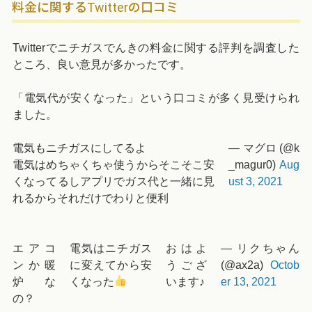
料金に関するTwitterの口コミ
Twitterでニチガスでんきの料金に関する評判を調査した
ところ、良い意見が多かったです。
「電気代が安くなった」という口コミが多く見受けられ
ました。
電気もニチガスにしてるよ
— マグロ (@k
電気はめちゃくちゃ使うからそこそこ安
_magur0)
Aug
くなってるしアプリでガス代と一緒に見
ust 3, 2021
れるからそれだけでわりと便利
エアコ
電気はニチガス
おはよ
— リクちゃん
ンか暖
に変えてから安
うござ
(@ax2a)
Octob
炉な
くなった
います♪
er 13, 2021
の？