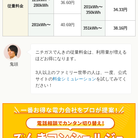
36.60円
280kWh
従量料金
201kWh〜
34.33円
350kWh
281kWh〜
40.69円
351kWh〜
38.16円
ニチガスでんきの従量料金は、利用量が増える
ほどお得になります。
鬼頭
3人以上のファミリー世帯の人は、一度、公式
サイトの
料金シミュレーション
を試してみてく
ださい！