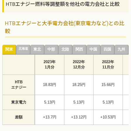
HTBエナジー燃料等調整額を他社の電力会社と比較
HTBエナジーと大手電力会社(東京電力など)との比
較
北海道
関東
東北
中部
北陸
関西
中国
四国
九州
スクロールできます
2023年
2022年
2022年
1月分
12月分
11月分
HTB
18.83円
18.25円
15.66円
エナジー
東京電力
5.13円
5.13円
5.13円
差額
+13.7円
+13.12円
+10.53円