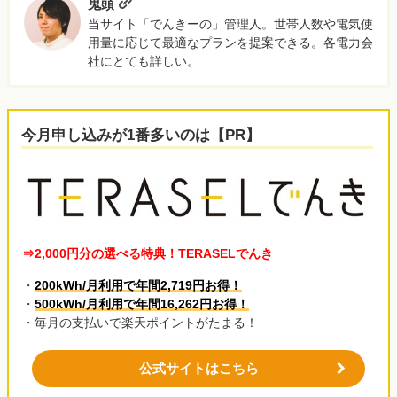
鬼頭
当サイト「でんきーの」管理人。世帯人数や電気使
用量に応じて最適なプランを提案できる。各電力会
社にとても詳しい。
今月申し込みが1番多いのは【PR】
⇒2,000円分の選べる特典！TERASELでんき
・
200kWh/月利用で年間2,719円お得！
・
500kWh/月利用で年間16,262円お得！
・毎月の支払いで楽天ポイントがたまる！
公式サイトはこちら