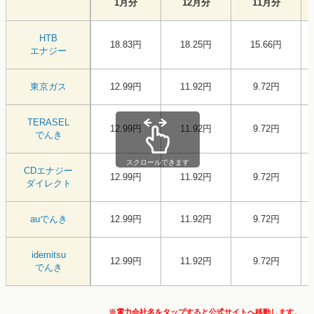
1月分
12月分
11月分
HTB
18.83円
18.25円
15.66円
エナジー
東京ガス
12.99円
11.92円
9.72円
TERASEL
12.99円
11.92円
9.72円
でんき
スクロールできます
CDエナジー
12.99円
11.92円
9.72円
ダイレクト
auでんき
12.99円
11.92円
9.72円
idemitsu
12.99円
11.92円
9.72円
でんき
※電力会社名をタップすると公式サイトへ移動します。