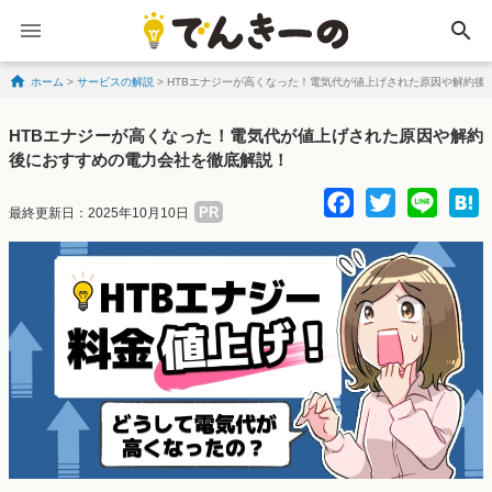
search
ホーム
>
サービスの解説
>
HTBエナジーが高くなった！電気代が値上げされた原因や解約後
Skip to content
HTBエナジーが高くなった！電気代が値上げされた原因や解約
後におすすめの電力会社を徹底解説！
Facebo
Twitte
Lin
PR
最終更新日：2025年10月10日