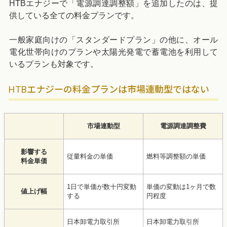
HTBエナジーで「電源調達調整額」を追加したのは、提
供している全ての料金プランです。
一般家庭向けの「スタンダードプラン」の他に、オール
電化世帯向けのプランや太陽光発電で蓄電池を利用して
いるプランも対象です。
HTBエナジーの料金プランは市場連動型ではない
市場連動型
電源調達調整費
影響する
従量料金の単価
燃料等調整額の単価
料金単価
1日で単価が数十円変動
単価の変動は1ヶ月で数
値上げ幅
する
円程度
日本卸電力取引所
日本卸電力取引所