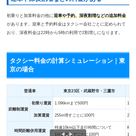
初乗りと加算料金の他に
迎車や予約、深夜割増などの追加料金
があります。迎車と予約料金はタクシー会社ごとに定められて
おり、深夜料金は22時から5時の利用で2割増しになります。
タクシー料金の計算シミュレーション｜東
京の場合
普通車
東京23区・武蔵野市・三鷹市
初乗り運賃
1.096kmまで500円
1.2
距離制運賃
加算運賃
255m増すごとに100円
25
時速10km以下走行時間について
時速
時間距離併用運賃
1分35秒までごとに100円
1分