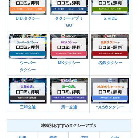
DiDiタクシー
タクシーアプリ
S.RIDE
GO
ウーバー
MKタクシー
名鉄タクシー
タクシー
三和交通
第一交通
つばめタクシー
地域別おすすめタクシーアプリ
札幌
青森
盛岡
仙台