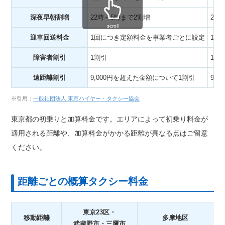
深夜早朝割増
22時～5時まで2割増
22
scroll
迎車回送料金
1回につき定額料金を事業者ごとに設定
1回
障害者割引
1割引
1割
遠距離割引
9,000円を超えた金額について1割引
9,
※引用：
一般社団法人 東京ハイヤー・タクシー協会
東京都の初乗りと加算料金です。エリアによって初乗り料金が
適用される距離や、加算料金がかかる距離が異なる点はご留意
ください。
距離ごとの概算タクシー料金
東京23区・
移動距離
多摩地区
武蔵野市・三鷹市