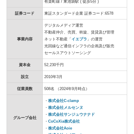
有楽町線 / 東池袋駅 ( 徒歩5分 )
証券コード
東証スタンダード企業 証券コード:6578
デジタルメディア運営
不動産仲介、売買、斡旋、賃貸及び管理
事業内容
ネット不動産「
イエプラ
」の運営
光回線など通信インフラの企画及び販売
セールスアウトソーシング
資本金
52,230千円
設立
2010年3月
従業員数
508名 （2024年9月時点）
・
株式会社C-clamp
・
株式会社メルセンヌ
・
株式会社サンジュウナナド
グループ会社
・
CoCoXia株式会社
・
株式会社Aoie