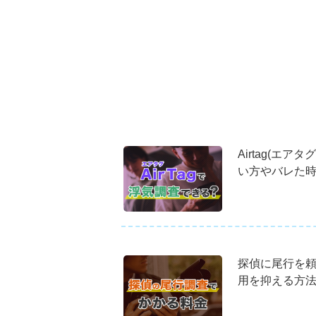
Airtag(エ
い方やバレた
探偵に尾行を
用を抑える方