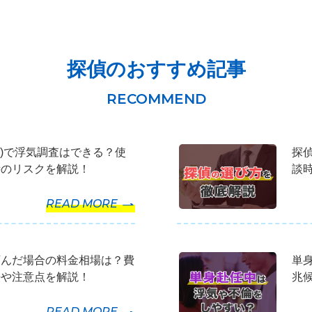
探偵のおすすめ記事
アタグ)で浮気調査はできる？使
探
時のリスクを解説！
談
READ MORE
頼んだ場合の料金相場は？費
単
法や注意点を解説！
兆
READ MORE