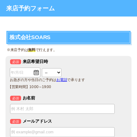
来店予約フォーム
株式会社SOARS
※来店予約は
無料
で行えます。
来店希望日時
必須
お急ぎの方や当日のご予約は
お電話
で承ります
【営業時間】10:00～19:00
お名前
必須
メールアドレス
必須