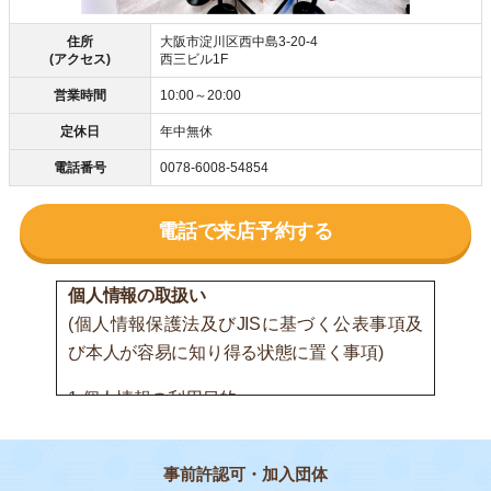
住所
大阪市淀川区西中島3-20-4
(アクセス)
西三ビル1F
営業時間
10:00～20:00
定休日
年中無休
電話番号
0078-6008-54854
電話で来店予約する
個人情報の取扱い
(個人情報保護法及びJISに基づく公表事項及
び本人が容易に知り得る状態に置く事項)
1.個人情報の利用目的
(1) 間接的に取得する個人情報または書面以外
で取得する個人情報の利用目的
事前許認可・加入団体