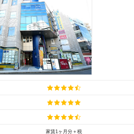
街
一
同
家賃1ヶ月分＋税
家
部
業の老舗企業
相談やWeb内見にも対応
物
でフォローも万全
大
スタッフが在籍
エ
引
-29-7 102
シ