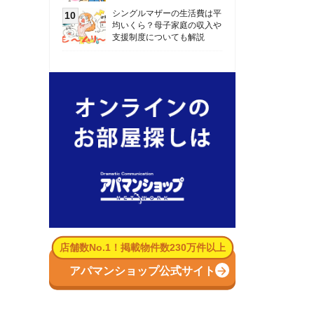
数No.1！掲載物件数230万件以上
パマンショップ公式サイト