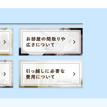
のコツ
家賃相場
一人暮らし
通勤通学
初期費用
保証会社
暮らし生活費
広さ
お部屋内の設備
騒音
退去費用
全てのキーワードを見る
イエプラコラムを運営する株式会社コ
レックホールディングスは、景表法・
特定商取引法に関する認定資格
「KTAA」の団体認証マークを取得して