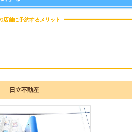
に予約するメリット
「
お
不
部
紹
メ
「
門
立不動産