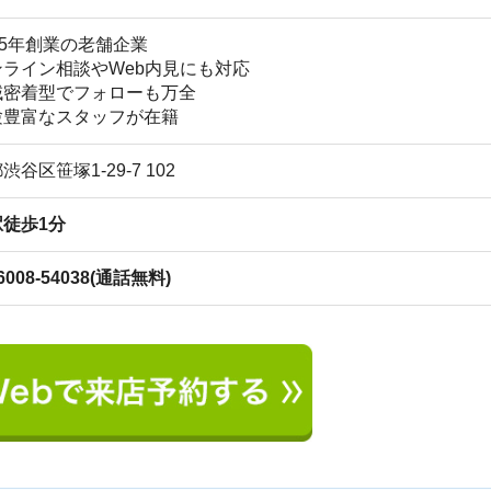
地
分
駅
54038(通話無料)
1
2
3
4
5
6