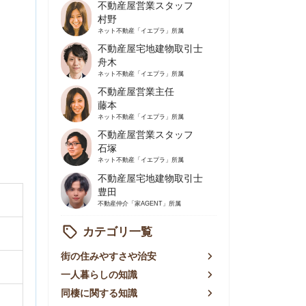
不動産屋営業主任
藤本
ネット不動産
「イエプラ」所属
不動産屋営業スタッフ
石塚
ネット不動産
「イエプラ」所属
不動産屋宅地建物取引士
豊田
不動産仲介
「家AGENT」所属
カテゴリ一覧
の住みやすさや治安
人暮らしの知識
棲に関する知識
賃やお金のこと
屋探しの知恵
件探しのマル秘情報
手不動産屋の評判
リアごとの家賃
っ越しの知識
ェアハウスの知識