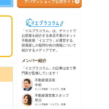
イエプラコラム」は、チャットで
部屋を紹介する来店不要のネット
動産屋「イエプラ」が運営する、
屋探しの疑問や街の情報について
介するメディアです。
ンバー紹介
イエプラコラム」の記事は全て専
家が監修しています！
不動産屋店長
中村
ネット不動産
「イエプラ」所属
不動産屋営業スタッフ
早川
ネット不動産
「イエプラ」所属
不動産屋営業スタッフ
村野
ネット不動産
「イエプラ」所属
不動産屋宅地建物取引士
舟木
ネット不動産
「イエプラ」所属