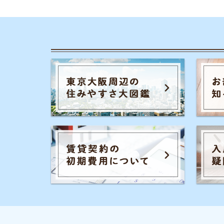
カテゴリ一
お部屋探しの
チャットでお部屋をご紹介する、来店不要の
一人暮らしの
ネット不動産屋「イエプラ」が運営する、部
屋探しの疑問や街の情報について紹介するサ
同棲に関する
イトです。
家賃やお金の
街の住みやす
事前許認可・加入団体
物件探しのマ
宅地建物取引業者免許 :国土交通省(2)第9288号
大手不動産屋
公益社団法人：全国宅地建物取引業協会連合会
公益社団法人：全国宅地建物取引業保証協会
エリアごとの
UR都市機構斡旋制度 加盟
引っ越しの知
シェアハウス
地方の魅力
駅別のおすす