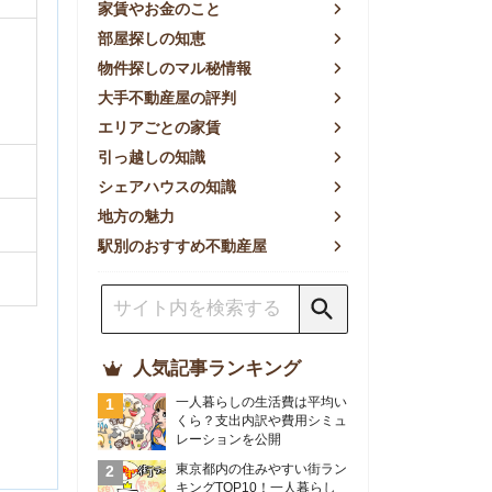
方の魅力
別のおすすめ不動産屋
人気記事ランキング
一人暮らしの生活費は平均い
くら？支出内訳や費用シミュ
レーションを公開
東京都内の住みやすい街ラン
キングTOP10！一人暮らし
におすすめの駅も公開
【2026年最新】
【2026年】賃貸サイトおす
すめランキング！全50社の
物件探しサイトを比較検証
おすすめの良い不動産屋ラン
キングTOP10！プロが賃貸
仲介業者を徹底比較
部屋探しアプリ全27社徹底
比較！物件探しアプリランキ
ングTOP5【ニーズ別】
賃貸の家賃保証会社で審査が