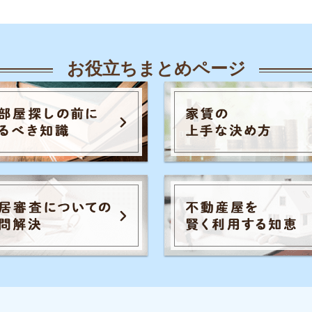
人気のキーワード一覧
覧
知恵
各駅の住みやすさ
治安
お部屋探し
知識
初めての不動産屋
おすすめ不動産屋
知識
こと
入居審査
子育て
大手不動産屋
さや治安
うまくいく同棲
引っ越し準備
一人
ル秘情報
の評判
手取りの家賃目安
間取り
お部屋の
家賃
トラブル
初めて一人暮らし
防音や
識
の知識
イエプラコラムは東証スタンダード上場
め不動産屋
の株式会社コレックホールディングスが
運営しています。
証券コード：6578