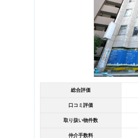
総合評価
口コミ評価
取り扱い物件数
仲介手数料
・1965年創
・オンライン
特徴
・地域密着型
・経験豊富な
所在地
東京都渋谷区笹塚1