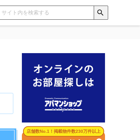
数No.1！掲載物件数230万件以上
パマンショップ公式サイト