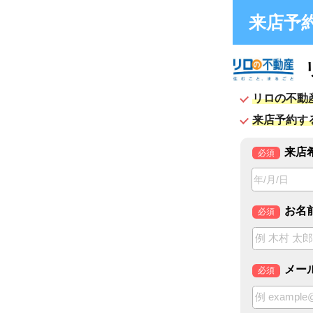
来店予約フ
リロの
リロの不動産 株式
来店予約すると待ち
来店希望日時
必須
お名前
必須
メールアドレ
必須
電話番号
必須