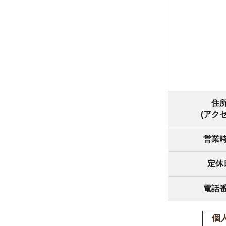
住所
(アクセス)
営業時間
定休日
電話番号
個人情報の
(個人情報
る状態に置
1.個人情
(1) 間
の利用目的