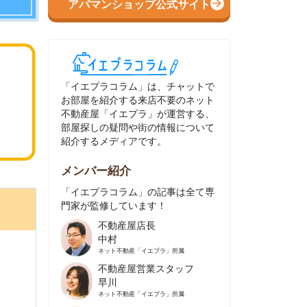
イエプラコラム」は、チャットで
部屋を紹介する来店不要のネット
動産屋「イエプラ」が運営する、
屋探しの疑問や街の情報について
介するメディアです。
ンバー紹介
イエプラコラム」の記事は全て専
家が監修しています！
不動産屋店長
中村
ネット不動産
「イエプラ」所属
不動産屋営業スタッフ
早川
ネット不動産
「イエプラ」所属
不動産屋営業スタッフ
村野
ネット不動産
「イエプラ」所属
不動産屋宅地建物取引士
舟木
ネット不動産
「イエプラ」所属