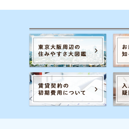
カテゴリ一
お部屋探しの
チャットでお部屋をご紹介する、来店不要の
一人暮らしの
ネット不動産屋「イエプラ」が運営する、部
屋探しの疑問や街の情報について紹介するサ
同棲に関する
イトです。
家賃やお金の
街の住みやす
事前許認可・加入団体
物件探しのマ
宅地建物取引業者免許 :国土交通省(2)第9288号
大手不動産屋
公益社団法人：全国宅地建物取引業協会連合会
公益社団法人：全国宅地建物取引業保証協会
エリアごとの
UR都市機構斡旋制度 加盟
引っ越しの知
シェアハウス
地方の魅力
駅別のおすす