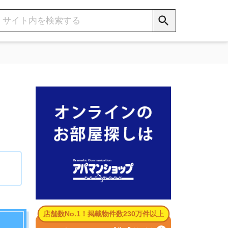
数No.1！掲載物件数230万件以上
パマンショップ公式サイト