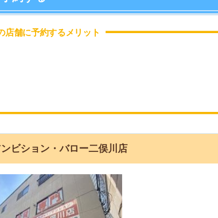
に予約するメリット
「
お
不
部
紹
メ
「
門
ション・バロー二俣川店