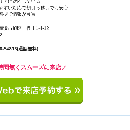
地
駅
くスムーズに来店／
1
2
3
4
5
6