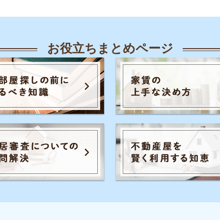
人気のキーワード一覧
覧
知恵
各駅の住みやすさ
治安
お部屋探し
知識
初めての不動産屋
おすすめ不動産屋
知識
こと
入居審査
子育て
大手不動産屋
さや治安
うまくいく同棲
引っ越し準備
一人
ル秘情報
の評判
手取りの家賃目安
間取り
お部屋の
家賃
トラブル
初めて一人暮らし
防音や
識
の知識
イエプラコラムは東証スタンダード上場
め不動産屋
の株式会社コレックホールディングスが
運営しています。
証券コード：6578