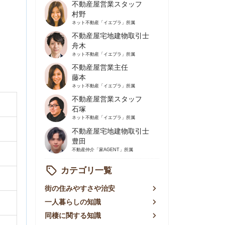
不動産屋営業主任
藤本
ネット不動産
「イエプラ」所属
不動産屋営業スタッフ
石塚
ネット不動産
「イエプラ」所属
不動産屋宅地建物取引士
豊田
不動産仲介
「家AGENT」所属
カテゴリ一覧
の住みやすさや治安
人暮らしの知識
棲に関する知識
賃やお金のこと
屋探しの知恵
件探しのマル秘情報
手不動産屋の評判
リアごとの家賃
っ越しの知識
ェアハウスの知識