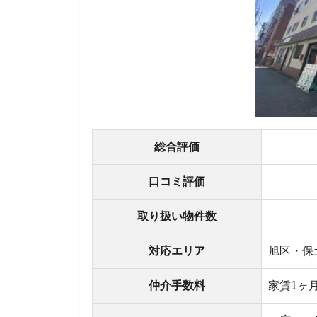
総合評価
口コミ評価
取り扱い物件数
対応エリア
旭区・保土ヶ谷
仲介手数料
家賃1ヶ月分＋税
・広いエリアに
特徴
・親しみやすい
・地域密着型で
神奈川県横浜市旭区
所在地
横尾ビル 2F
電話番号
0078-6008-548