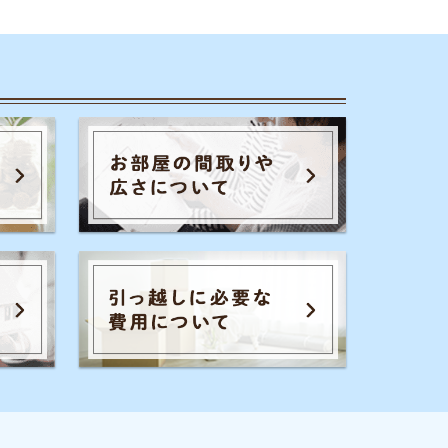
のコツ
家賃相場
一人暮らし
通勤通学
初期費用
保証会社
暮らし生活費
広さ
お部屋内の設備
騒音
退去費用
全てのキーワードを見る
イエプラコラムを運営する株式会社コ
レックホールディングスは、景表法・
特定商取引法に関する認定資格
「KTAA」の団体認証マークを取得して