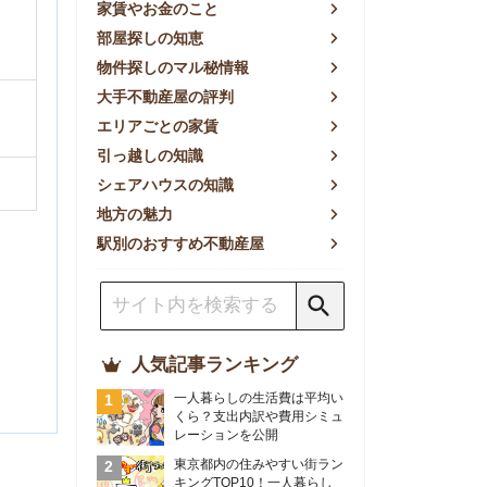
方の魅力
別のおすすめ不動産屋
人気記事ランキング
一人暮らしの生活費は平均い
くら？支出内訳や費用シミュ
レーションを公開
東京都内の住みやすい街ラン
キングTOP10！一人暮らし
におすすめの駅も公開
【2026年最新】
【2026年】賃貸サイトおす
すめランキング！全50社の
物件探しサイトを比較検証
おすすめの良い不動産屋ラン
キングTOP10！プロが賃貸
仲介業者を徹底比較
部屋探しアプリ全27社徹底
比較！物件探しアプリランキ
ングTOP5【ニーズ別】
賃貸の家賃保証会社で審査が