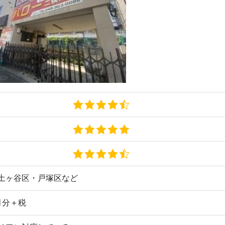
区・戸塚区など
街
一
同
対応している
家
対応で初引っ越しでも安心
部
情報が豊富
物
大
二俣川1-4-12
エ
引
93(通話無料)
シ