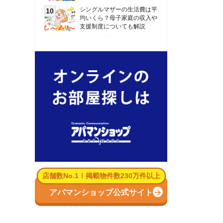
数No.1！掲載物件数230万件以上
パマンショップ公式サイト