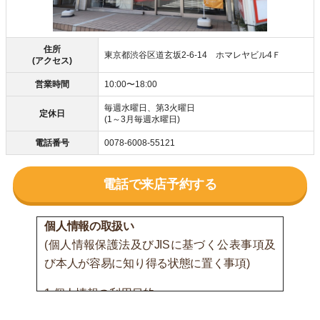
住所
東京都渋谷区道玄坂2-6-14 ホマレヤビル4Ｆ
(アクセス)
営業時間
10:00〜18:00
毎週水曜日、第3火曜日
定休日
(1～3月毎週水曜日)
電話番号
0078-6008-55121
電話で来店予約する
個人情報の取扱い
(個人情報保護法及びJISに基づく公表事項及
び本人が容易に知り得る状態に置く事項)
1.個人情報の利用目的