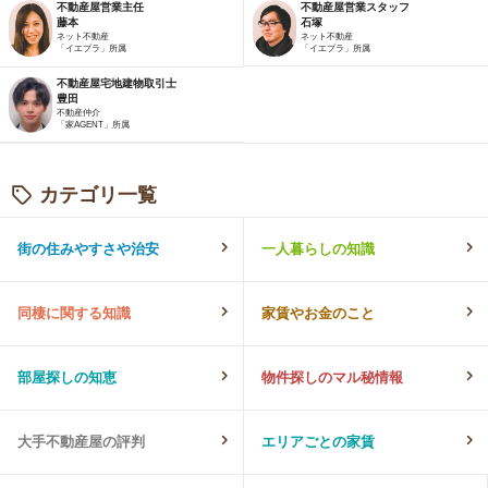
不動産屋営業主任
不動産屋営業スタッフ
藤本
石塚
ネット不動産
ネット不動産
「イエプラ」所属
「イエプラ」所属
不動産屋宅地建物取引士
豊田
不動産仲介
「家AGENT」所属
カテゴリ一覧
街の住みやすさや治安
一人暮らしの知識
同棲に関する知識
家賃やお金のこと
部屋探しの知恵
物件探しのマル秘情報
大手不動産屋の評判
エリアごとの家賃