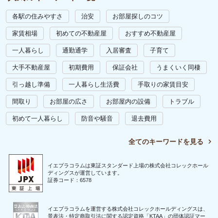
各駅の住みやすさ
治安
お部屋探しのコツ
家賃相場
初めての不動産屋
おすすめ不動産屋
一人暮らし
通勤通学
入居審査
子育て
大手不動産屋
初期費用
保証会社
うまくいく同棲
引っ越し準備
一人暮らし生活費
手取りの家賃目安
間取り
お部屋の広さ
お部屋内の設備
トラブル
初めて一人暮らし
防音や騒音
退去費用
全てのキーワードを見る
イエプラコラムは東証スタンダード上場の株式会社コレックホール
ディングスが運営しています。
証券コード：6578
イエプラコラムを運営する株式会社コレックホールディングスは、
景表法・特定商取引法に関する認定資格「KTAA」の団体認証マー