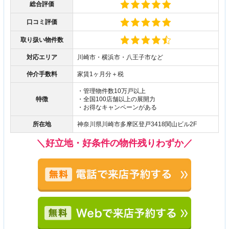
総合評価
口コミ評価
取り扱い物件数
対応エリア
川崎市・横浜市・八王子市など
仲介手数料
家賃1ヶ月分＋税
・管理物件数10万戸以上
特徴
・全国100店舗以上の展開力
・お得なキャンペーンがある
所在地
神奈川県川崎市多摩区登戸3418関山ビル2F
＼好立地・好条件の物件残りわずか／