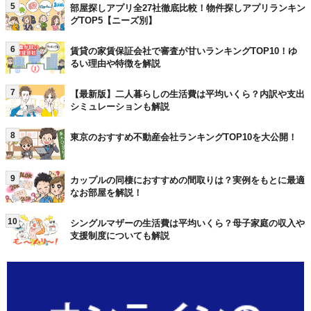
5
部屋探しアプリ全27社徹底比較！物件探しアプリランキン
グTOP5【ニーズ別】
6
賃貸の家賃保証会社で審査が甘いランキングTOP10！ゆ
るい理由や特徴を解説
7
【最新版】二人暮らしの生活費は平均いくら？内訳や支出
シミュレーションも解説
8
東京のおすすめ不動産会社ランキングTOP10を大公開！
9
カップルの同棲におすすめの間取りは？実例をもとに最適
なお部屋を解説！
10
シングルマザーの生活費は平均いくら？母子家庭の収入や
支援制度についても解説