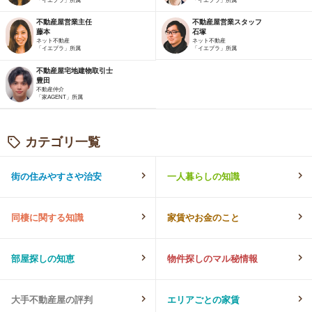
「イエプラ」所属
「イエプラ」所属
不動産屋営業主任
不動産屋営業スタッフ
藤本
石塚
ネット不動産
ネット不動産
「イエプラ」所属
「イエプラ」所属
不動産屋宅地建物取引士
豊田
不動産仲介
「家AGENT」所属
カテゴリ一覧
街の住みやすさや治安
一人暮らしの知識
同棲に関する知識
家賃やお金のこと
部屋探しの知恵
物件探しのマル秘情報
大手不動産屋の評判
エリアごとの家賃