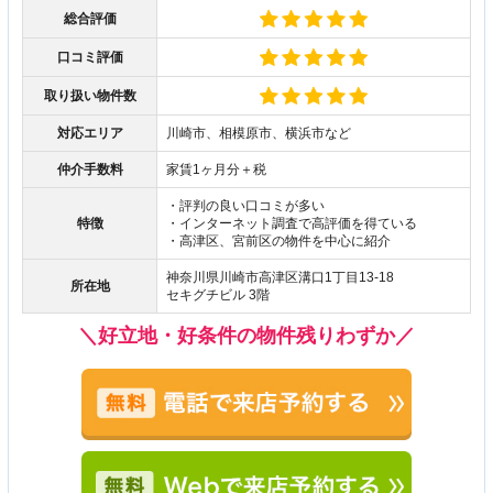
総合評価
口コミ評価
取り扱い物件数
対応エリア
川崎市、相模原市、横浜市など
仲介手数料
家賃1ヶ月分＋税
・評判の良い口コミが多い
特徴
・インターネット調査で高評価を得ている
・高津区、宮前区の物件を中心に紹介
神奈川県川崎市高津区溝口1丁目13-18
所在地
セキグチビル 3階
＼好立地・好条件の物件残りわずか／