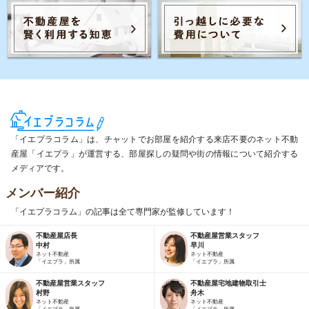
「イエプラコラム」は、チャットでお部屋を紹介する来店不要のネット不動
産屋「イエプラ」が運営する、部屋探しの疑問や街の情報について紹介する
メディアです。
メンバー紹介
「イエプラコラム」の記事は全て専門家が監修しています！
不動産屋店長
不動産屋営業スタッフ
中村
早川
ネット不動産
ネット不動産
「イエプラ」所属
「イエプラ」所属
不動産屋営業スタッフ
不動産屋宅地建物取引士
村野
舟木
ネット不動産
ネット不動産