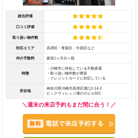
総合評価
口コミ評価
取り扱い物件数
対応エリア
高津区・青葉区・中原区など
仲介手数料
家賃1ヶ月分＋税
・川崎市に特化している不動産屋
特徴
・取り扱い物件数が豊富
・クレジットカードに対応している
神奈川県川崎市高津区溝口2-14-2
所在地
ビックヴィレッジ溝のロビル501
＼週末の来店予約もまだ間に合う！／