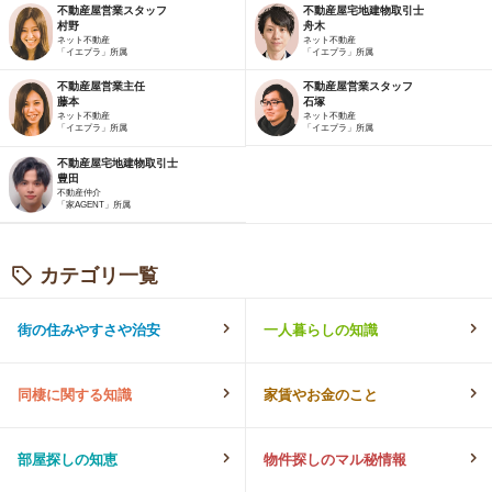
不動産屋営業スタッフ
不動産屋宅地建物取引士
村野
舟木
ネット不動産
ネット不動産
「イエプラ」所属
「イエプラ」所属
不動産屋営業主任
不動産屋営業スタッフ
藤本
石塚
ネット不動産
ネット不動産
「イエプラ」所属
「イエプラ」所属
不動産屋宅地建物取引士
豊田
不動産仲介
「家AGENT」所属
カテゴリ一覧
街の住みやすさや治安
一人暮らしの知識
同棲に関する知識
家賃やお金のこと
部屋探しの知恵
物件探しのマル秘情報