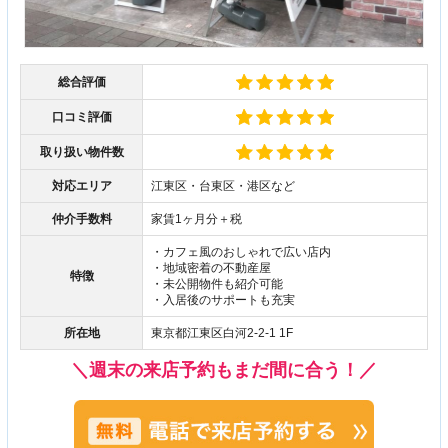
総合評価
口コミ評価
取り扱い物件数
対応エリア
江東区・台東区・港区など
仲介手数料
家賃1ヶ月分＋税
・カフェ風のおしゃれで広い店内
・地域密着の不動産屋
特徴
・未公開物件も紹介可能
・入居後のサポートも充実
所在地
東京都江東区白河2-2-1 1F
＼週末の来店予約もまだ間に合う！／