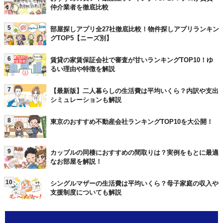
仲介業者を徹底比較
5
部屋探しアプリ全27社徹底比較！物件探しアプリランキン
グTOP5【ニーズ別】
6
賃貸の家賃保証会社で審査が甘いランキングTOP10！ゆ
るい理由や特徴を解説
7
【最新版】二人暮らしの生活費は平均いくら？内訳や支出
シミュレーションも解説
8
東京のおすすめ不動産会社ランキングTOP10を大公開！
9
カップルの同棲におすすめの間取りは？実例をもとに最適
なお部屋を解説！
10
シングルマザーの生活費は平均いくら？母子家庭の収入や
支援制度についても解説