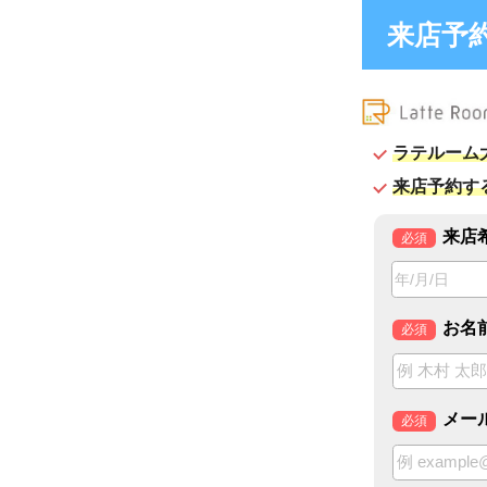
来店予約フ
ラ
ラテルーム大宮駅前
来店予約すると待ち
来店希望日時
必須
お名前
必須
メールアドレ
必須
電話番号
任意