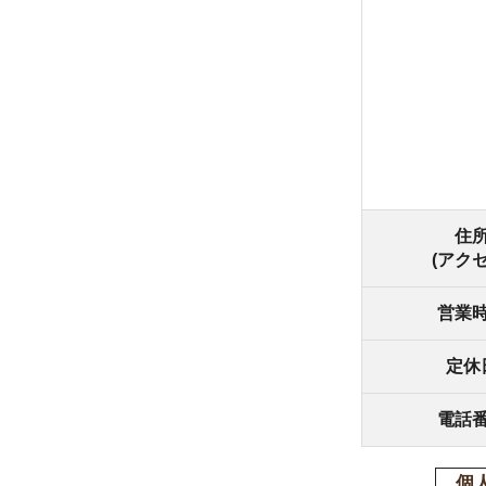
住所
(アクセス)
営業時間
定休日
電話番号
個人情報の
(個人情報
る状態に置
1.個人情
(1) 間
の利用目的