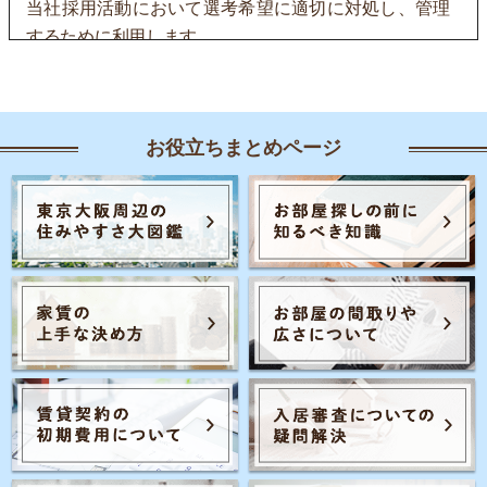
当社採用活動において選考希望に適切に対処し、管理
するために利用します。
2.法令に基づく場合を除き、ご本人の同意なく個人情報
を第三者に提供することはありません。
お役立ちまとめページ
3.当個人情報の取扱いを委託することがあります。委託
にあたっては、委託先における個人情報の安全管理が
図られるよう、委託先に対する必要かつ適切な監督を
行います。
4.個人情報のご提供は任意です。ただし、採用選考業務
に必要な情報をご提供いただかない場合、選考に支障
が生じる可能性があります。
5.当個人情報の利用目的の通知、開示、内容の訂正・追
加または削除、利用の停止・消去および第三者への提
供の停止（「開示等」といいます。）を受け付けてお
ります。開示等の求めは、以下の「個人情報苦情及び