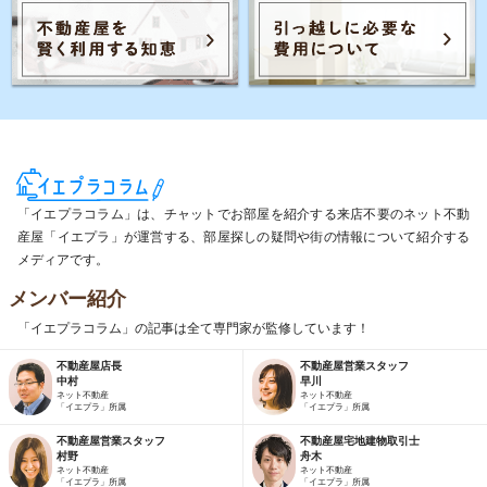
相談窓口」で受け付けます。
6.クッキーやウェブビーコン等を用いるなどして、本人
が容易に認識できない方法による個人情報の取得は行
っておりません。
個人情報苦情及び相談窓口
「イエプラコラム」は、チャットでお部屋を紹介する来店不要のネット不動
株式会社コレックホールディングス
産屋「イエプラ」が運営する、部屋探しの疑問や街の情報について紹介する
メディアです。
〒171-0022 東京都豊島区南池袋2-32-4 南池袋公園ビル
メンバー紹介
「イエプラコラム」の記事は全て専門家が監修しています！
TEL:03-6825-5022／FAX:03-6825-5023
不動産屋店長
不動産屋営業スタッフ
中村
早川
ネット不動産
ネット不動産
「イエプラ」所属
「イエプラ」所属
不動産屋営業スタッフ
不動産屋宅地建物取引士
村野
舟木
ネット不動産
ネット不動産
「イエプラ」所属
「イエプラ」所属