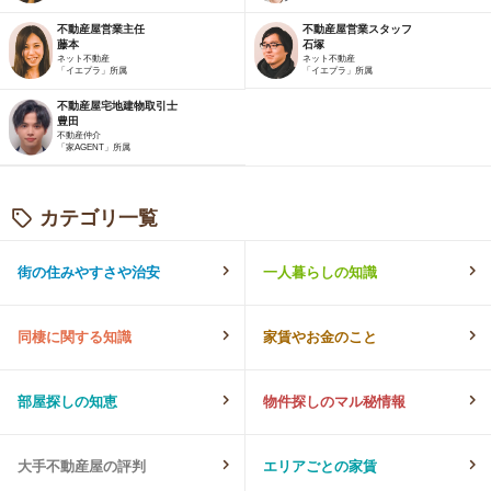
不動産屋営業主任
不動産屋営業スタッフ
藤本
石塚
ネット不動産
ネット不動産
「イエプラ」所属
「イエプラ」所属
不動産屋宅地建物取引士
豊田
不動産仲介
「家AGENT」所属
カテゴリ一覧
街の住みやすさや治安
一人暮らしの知識
同棲に関する知識
家賃やお金のこと
部屋探しの知恵
物件探しのマル秘情報
大手不動産屋の評判
エリアごとの家賃