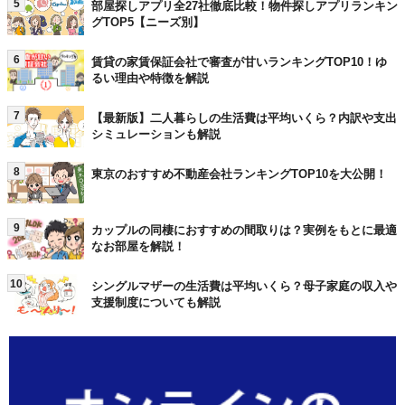
5
部屋探しアプリ全27社徹底比較！物件探しアプリランキン
グTOP5【ニーズ別】
6
賃貸の家賃保証会社で審査が甘いランキングTOP10！ゆ
るい理由や特徴を解説
7
【最新版】二人暮らしの生活費は平均いくら？内訳や支出
シミュレーションも解説
8
東京のおすすめ不動産会社ランキングTOP10を大公開！
9
カップルの同棲におすすめの間取りは？実例をもとに最適
なお部屋を解説！
10
シングルマザーの生活費は平均いくら？母子家庭の収入や
支援制度についても解説