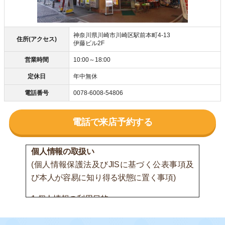
神奈川県川崎市川崎区駅前本町4-13
住所(アクセス)
伊藤ビル2F
営業時間
10:00～18:00
定休日
年中無休
電話番号
0078-6008-54806
電話で来店予約する
個人情報の取扱い
(個人情報保護法及びJISに基づく公表事項及
び本人が容易に知り得る状態に置く事項)
1.個人情報の利用目的
(1) 間接的に取得する個人情報または書面以外