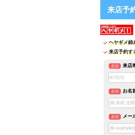
来店予約フ
ヘヤ
ヘヤギメ錦糸町店に
来店予約すると待ち
来店希望日時
必須
お名前
必須
メールアドレ
必須
電話番号
任意