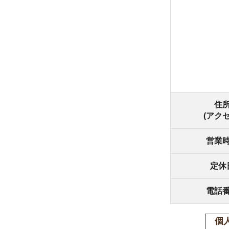
住所
(アクセス)
営業時間
定休日
電話番号
個人情報の
(個人情報
る状態に置
1.個人情
(1) 間
の利用目的