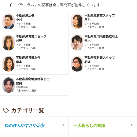
「イエプラコラム」の記事は全て専門家が監修しています！
不動産屋店長
不動産屋営業スタッフ
中村
早川
ネット不動産
ネット不動産
「イエプラ」所属
「イエプラ」所属
不動産屋営業スタッフ
不動産屋宅地建物取引士
村野
舟木
ネット不動産
ネット不動産
「イエプラ」所属
「イエプラ」所属
不動産屋営業主任
不動産屋営業スタッフ
藤本
石塚
ネット不動産
ネット不動産
「イエプラ」所属
「イエプラ」所属
不動産屋宅地建物取引士
豊田
不動産仲介
「家AGENT」所属
カテゴリ一覧
街の住みやすさや治安
一人暮らしの知識