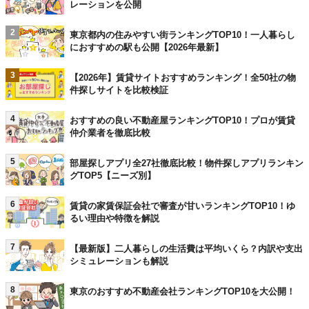
レーションを公開
2
東京都内の住みやすい街ランキングTOP10！一人暮らし
におすすめの駅も公開【2026年最新】
3
【2026年】賃貸サイトおすすめランキング！全50社の物
件探しサイトを比較検証
4
おすすめの良い不動産屋ランキングTOP10！プロが賃貸
仲介業者を徹底比較
5
部屋探しアプリ全27社徹底比較！物件探しアプリランキン
グTOP5【ニーズ別】
6
賃貸の家賃保証会社で審査が甘いランキングTOP10！ゆ
るい理由や特徴を解説
7
【最新版】二人暮らしの生活費は平均いくら？内訳や支出
シミュレーションも解説
8
東京のおすすめ不動産会社ランキングTOP10を大公開！