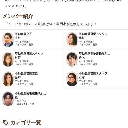
産屋「イエプラ」が運営する、部屋探しの疑問や街の情報について紹介する
メディアです。
メンバー紹介
「イエプラコラム」の記事は全て専門家が監修しています！
不動産屋店長
不動産屋営業スタッフ
中村
早川
ネット不動産
ネット不動産
「イエプラ」所属
「イエプラ」所属
不動産屋営業スタッフ
不動産屋宅地建物取引士
村野
舟木
ネット不動産
ネット不動産
「イエプラ」所属
「イエプラ」所属
不動産屋営業主任
不動産屋営業スタッフ
藤本
石塚
ネット不動産
ネット不動産
「イエプラ」所属
「イエプラ」所属
不動産屋宅地建物取引士
豊田
不動産仲介
「家AGENT」所属
カテゴリ一覧