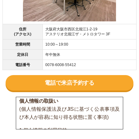
住所
大阪府大阪市西区北堀江1-2-19
(アクセス)
アステリオ北堀江ザ・メトロタワー 3F
営業時間
10:00～19:00
定休日
年中無休
電話番号
0078-6008-55412
電話で来店予約する
個人情報の取扱い
(個人情報保護法及びJISに基づく公表事項及
び本人が容易に知り得る状態に置く事項)
1.個人情報の利用目的