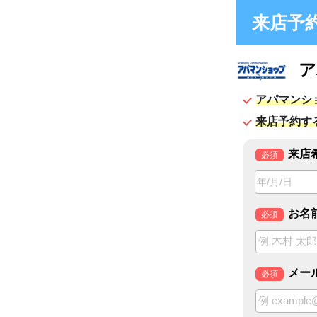
来店予約フ
アパマ
アパマンショップ大
来店予約すると待ち
来店希望日時
必須
お名前
必須
メールアドレ
必須
電話番号
任意