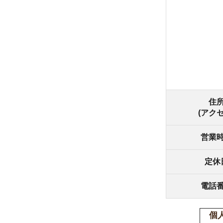
住所
(アクセス)
営業時間
定休日
電話番号
個人情報の
(個人情報
る状態に置
1.個人情
(1) 間
の利用目的