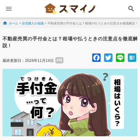
search
ホーム
>
住宅購入の知識
>
不動産売買の手付金とは？相場や払うときの注意点を徹底解説！
Skip to content
不動産売買の手付金とは？相場や払うときの注意点を徹底解
説！
Facebo
Twitte
Lin
PR
最終更新日：2024年11月14日