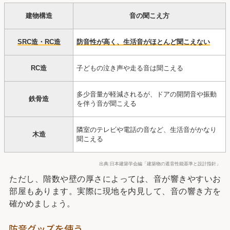
建物構造
音の聞こえ方
SRC造・RC造
防音性が高く、生活音がほとんど聞こえない
RC造
子どもの泣き声や走る音は聞こえる
多少音量が軽減されるが、ドアの開閉音や振動
鉄骨造
を伴う音が聞こえる
隣室のテレビや電話の音など、生活音がかなり
木造
聞こえる
出典:日本建築学会編「建築物の遮音性能基準と設計指針」
ただし、階数や壁の厚さによっては、音が響きやすいお
部屋もあります。実際に現地を内見して、音の響き方を
確かめましょう。
防音グッズを使う