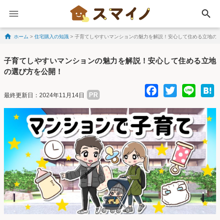
search
ホーム
>
住宅購入の知識
>
子育てしやすいマンションの魅力を解説！安心して住める立地の
Skip to content
子育てしやすいマンションの魅力を解説！安心して住める立地
の選び方を公開！
Facebo
Twitte
Lin
PR
最終更新日：2024年11月14日