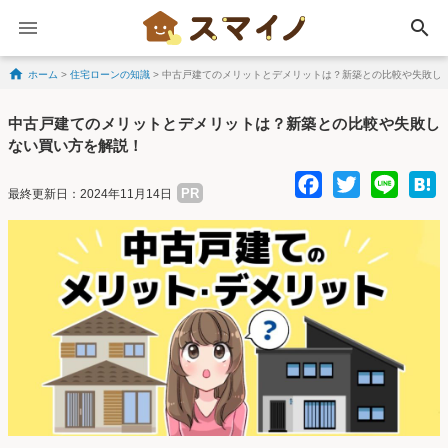
search
ホーム
>
住宅ローンの知識
>
中古戸建てのメリットとデメリットは？新築との比較や失敗し
Skip to content
中古戸建てのメリットとデメリットは？新築との比較や失敗し
ない買い方を解説！
Facebo
Twitte
Lin
PR
最終更新日：2024年11月14日