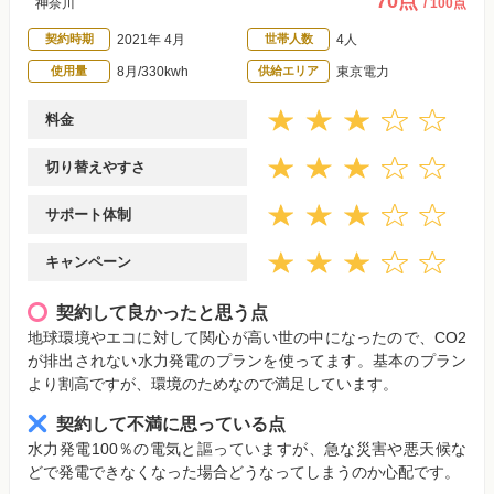
70点
神奈川
/ 100点
契約時期
2021年 4月
世帯人数
4人
使用量
8月/330kwh
供給エリア
東京電力
料金
切り替えやすさ
サポート体制
キャンペーン
契約して良かったと思う点
地球環境やエコに対して関心が高い世の中になったので、CO2
が排出されない水力発電のプランを使ってます。基本のプラン
より割高ですが、環境のためなので満足しています。
契約して不満に思っている点
水力発電100％の電気と謳っていますが、急な災害や悪天候な
どで発電できなくなった場合どうなってしまうのか心配です。