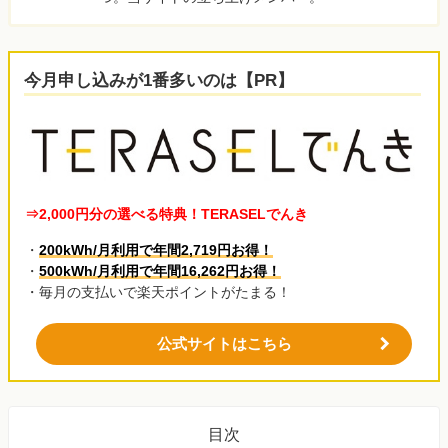
今月申し込みが1番多いのは【PR】
⇒2,000円分の選べる特典！TERASELでんき
・
200kWh/月利用で年間2,719円お得！
・
500kWh/月利用で年間16,262円お得！
・毎月の支払いで楽天ポイントがたまる！
公式サイトはこちら
目次