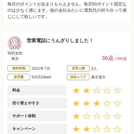
毎月のポイントがあまりもらえません。毎月50ポイント固定な
のは少なく感じます。他の会社みたいに電気代の何％分って感
じにして欲しいです。
営業電話にうんざりしました！
30代女性
30点
東京
/ 100点
契約時期
2021年 7月
世帯人数
3人
使用量
9月/210kwh
供給エリア
東京電力
料金
切り替えやすさ
サポート体制
キャンペーン