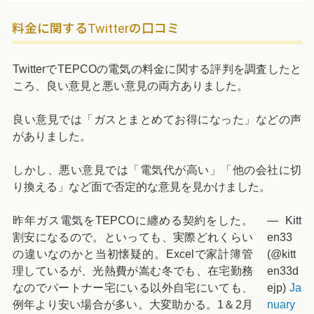
料金に関するTwitterの口コミ
TwitterでTEPCOの電気の料金に関する評判を調査したと
ころ、良い意見と悪い意見の両方ありました。
良い意見では「ガスとまとめてお得になった」などの声
がありました。
しかし、悪い意見では「電気代が高い」「他の会社に切
り換える」など面で否定的な意見を見かけました。
昨年ガス電気をTEPCOに纏める契約をした。
— Kitt
割安になるので。といっても、実際どれくらい
en33
の違いなのかと当初懐疑的。Excelで家計簿管
(@kitt
理しているが、光熱費が嵩む冬でも、在宅勤務
en33d
なのでパートナー宅にいる以外自宅にいても、
ejp)
Ja
例年より安い場合が多い。大変助かる。1＆2月
nuary