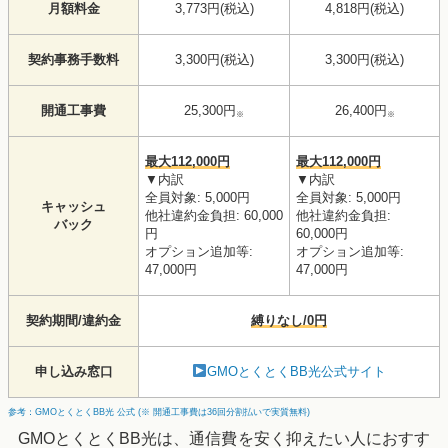
月額料金
3,773円(税込)
4,818円(税込)
契約事務手数料
3,300円(税込)
3,300円(税込)
開通工事費
25,300円
26,400円
※
※
最大112,000円
最大112,000円
▼内訳
▼内訳
全員対象: 5,000円
全員対象: 5,000円
キャッシュ
他社違約金負担: 60,000
他社違約金負担:
バック
円
60,000円
オプション追加等:
オプション追加等:
47,000円
47,000円
契約期間/違約金
縛りなし/0円
申し込み窓口
GMOとくとくBB光公式サイト
参考：GMOとくとくBB光 公式 (※ 開通工事費は36回分割払いで実質無料)
GMOとくとくBB光は、通信費を安く抑えたい人におすす