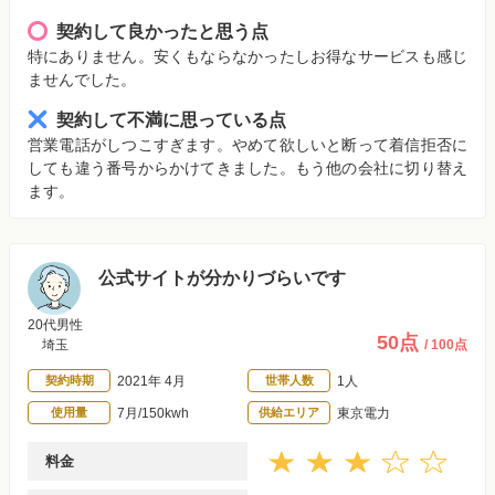
契約して良かったと思う点
特にありません。安くもならなかったしお得なサービスも感じ
ませんでした。
契約して不満に思っている点
営業電話がしつこすぎます。やめて欲しいと断って着信拒否に
しても違う番号からかけてきました。もう他の会社に切り替え
ます。
公式サイトが分かりづらいです
20代男性
50点
埼玉
/ 100点
契約時期
2021年 4月
世帯人数
1人
使用量
7月/150kwh
供給エリア
東京電力
料金