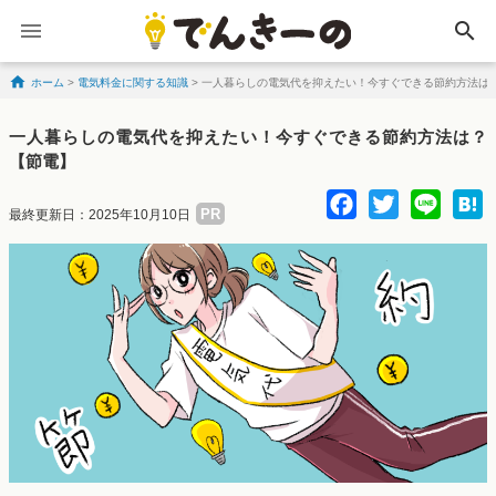
search
ホーム
>
電気料金に関する知識
>
一人暮らしの電気代を抑えたい！今すぐできる節約方法は
Skip to content
一人暮らしの電気代を抑えたい！今すぐできる節約方法は？
【節電】
Facebo
Twitte
Lin
PR
最終更新日：2025年10月10日