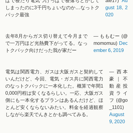
ぱで寝たり電気つけっぱで寝落ちとかして
ate17)
Au
しまったのに3千円ちょいなのか…なっトク
gust 18, 2
パック最強
020
去年8月からガス切り替えて今月まで
— ももむー (@
で一万円ほど光熱費下がってる。なっ
momomuu)
Dec
トクパック向けだった我が家だー
ember 6, 2019
電気は関西電力、ガスは大阪ガスと契約して
— 西本
いんだけど、今回、電気・ガス共に関西電力
豪｜不
のなっトクパックに一本化した。概算で年間1
動産投
0,000円程は安くなるらしい。一応、大阪ガス
資ライ
側にも一本化するプランはあるんだけど、ほ
フ (@go
とんど安くならないみたい。料金を経過観察
_1101)
しながら楽天でんきとかも調べてみる。
August
9, 2020