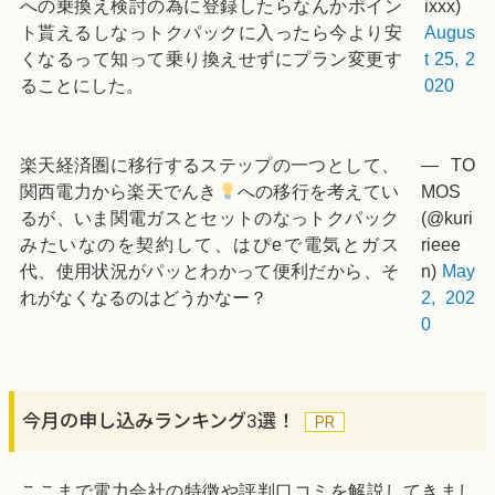
への乗換え検討の為に登録したらなんかポイン
ixxx)
ト貰えるしなっトクパックに入ったら今より安
Augus
くなるって知って乗り換えせずにプラン変更す
t 25, 2
ることにした。
020
楽天経済圏に移行するステップの一つとして、
— TO
関西電力から楽天でんき
への移行を考えてい
MOS
るが、いま関電ガスとセットのなっトクパック
(@kuri
みたいなのを契約して、はぴeで電気とガス
rieee
代、使用状況がパッとわかって便利だから、そ
n)
May
れがなくなるのはどうかなー？
2, 202
0
今月の申し込みランキング3選！
ここまで電力会社の特徴や評判口コミを解説してきまし