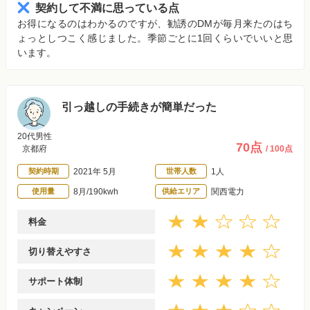
契約して不満に思っている点
お得になるのはわかるのですが、勧誘のDMが毎月来たのはち
ょっとしつこく感じました。季節ごとに1回くらいでいいと思
います。
引っ越しの手続きが簡単だった
20代男性
70点
京都府
/ 100点
契約時期
2021年 5月
世帯人数
1人
使用量
8月/190kwh
供給エリア
関西電力
料金
切り替えやすさ
サポート体制