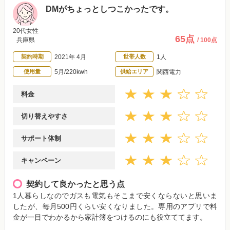
DMがちょっとしつこかったです。
20代女性
65点
兵庫県
/ 100点
契約時期
2021年 4月
世帯人数
1人
使用量
5月/220kwh
供給エリア
関西電力
料金
切り替えやすさ
サポート体制
キャンペーン
契約して良かったと思う点
1人暮らしなのでガスも電気もそこまで安くならないと思いま
したが、毎月500円くらい安くなりました。専用のアプリで料
金が一目でわかるから家計簿をつけるのにも役立ててます。