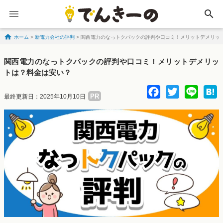
search
ホーム
>
新電力会社の評判
>
関西電力のなっトクパックの評判や口コミ！メリットデメリッ
Skip to content
関西電力のなっトクパックの評判や口コミ！メリットデメリッ
トは？料金は安い？
Facebo
Twitte
Lin
PR
最終更新日：2025年10月10日