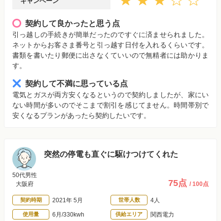
キャンペーン
契約して良かったと思う点
引っ越しの手続きが簡単だったのですぐに済ませられました。
ネットからお客さま番号と引っ越す日付を入れるくらいです。
書類を書いたり郵便に出さなくていいので無精者には助かりま
す。
契約して不満に思っている点
電気とガスが両方安くなるというので契約しましたが、家にい
ない時間が多いのでそこまで割引を感じてません。時間帯別で
安くなるプランがあったら契約したいです。
突然の停電も直ぐに駆けつけてくれた
50代男性
75点
大阪府
/ 100点
契約時期
2021年 5月
世帯人数
4人
使用量
6月/330kwh
供給エリア
関西電力