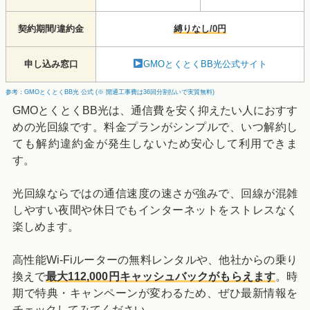
契約期間/違約金
縛りなし/0円
申し込み窓口
GMOとくとくBB光公式サイト
参考：GMOとくとくBB光 公式 (※ 開通工事費は36回分割払いで実質無料)
GMOとくとくBB光は、通信費を安く抑えたい人におすす
めの光回線です。料金プランがシンプルで、いつ解約し
ても解約違約金が発生しないため安心して利用できま
す。
光回線ならではの通信速度の速さが強みで、回線が混雑
しやすい夜間や休日でもインターネットをストレスなく
楽しめます。
高性能Wi-Fiルーターの無料レンタルや、他社からの乗り
換えで
最大112,000円キャッシュバックがもらえます
。時
期で特典・キャンペーンが変わるため、ぜひ最新情報を
チェックしてみてください。