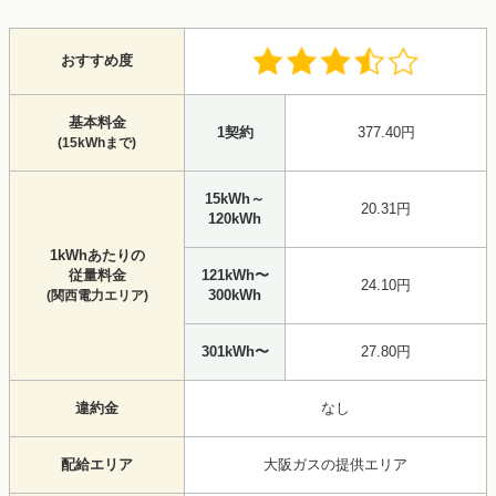
おすすめ度
基本料金
1契約
377.40円
(15kWhまで)
15kWh～
20.31円
120kWh
1kWhあたりの
従量料金
121kWh〜
24.10円
300kWh
(関西電力エリア)
301kWh〜
27.80円
違約金
なし
配給エリア
大阪ガスの提供エリア