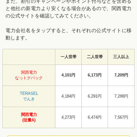
また、割引のキャンペーンやポイント付与などを含める
と他社の新電力より安くなる場合があるので、関西電力
の公式サイトを確認してみてください。
電力会社名をタップすると、それぞれの公式サイトに移
動します。
一人世帯
二人世帯
三人以上
関西電力
4,101円
6,173円
7,209円
なっトクパック
TERASEL
4,184円
6,291円
7,288円
でんき
関西電力
4,273円
6,474円
7,567円
(従量A)