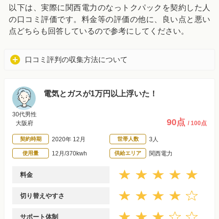
以下は、実際に関西電力のなっトクパックを契約した人
の口コミ評価です。料金等の評価の他に、良い点と悪い
点どちらも回答しているので参考にしてください。
口コミ評判の収集方法について
電気とガスが1万円以上浮いた！
30代男性
90点
大阪府
/ 100点
契約時期
2020年 12月
世帯人数
3人
使用量
12月/370kwh
供給エリア
関西電力
料金
切り替えやすさ
サポート体制