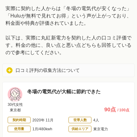
実際に契約した人からは「冬場の電気代が安くなった」
「Huluが無料で見れてお得」という声が上がっており、
料金面や特典が評価されていました。
以下は、実際に丸紅新電力を契約した人の口コミ評価で
す。料金の他に、良い点と悪い点どちらも回答している
ので参考にしてください。
口コミ評判の収集方法について
冬場の電気代が大幅に節約できた
30代女性
90点
東京都
/ 100点
契約時期
2020年 11月
世帯人数
4人
使用量
1月/480kwh
供給エリア
東京電力