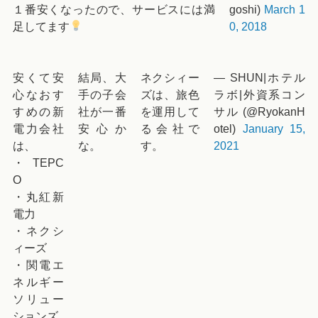
１番安くなったので、サービスには満
goshi)
March 1
足してます
0, 2018
安くて安
結局、大
ネクシィー
— SHUN|ホテル
心なおす
手の子会
ズは、旅色
ラボ|外資系コン
すめの新
社が一番
を運用して
サル (@RyokanH
電力会社
安心か
る会社で
otel)
January 15,
は、
な。
す。
2021
・TEPC
O
・丸紅新
電力
・ネクシ
ィーズ
・関電エ
ネルギー
ソリュー
ションズ