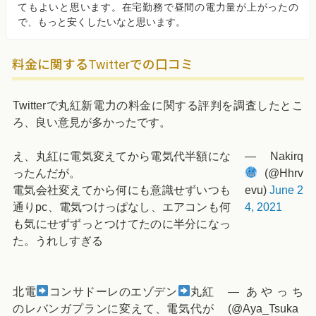
てもよいと思います。在宅勤務で昼間の電力量が上がったの
で、もっと安くしたいなと思います。
料金に関するTwitterでの口コミ
Twitterで丸紅新電力の料金に関する評判を調査したとこ
ろ、良い意見が多かったです。
え、丸紅に電気変えてから電気代半額にな
— Nakirq
ったんだが。
(@Hhrv
電気会社変えてから何にも意識せずいつも
evu)
June 2
通りpc、電気つけっぱなし、エアコンも何
4, 2021
も気にせずずっとつけてたのに半分になっ
た。うれしすぎる
北電
コンサドーレのエゾデン
丸紅
— あやっち
のレバンガプランに変えて、電気代が
(@Aya_Tsuka