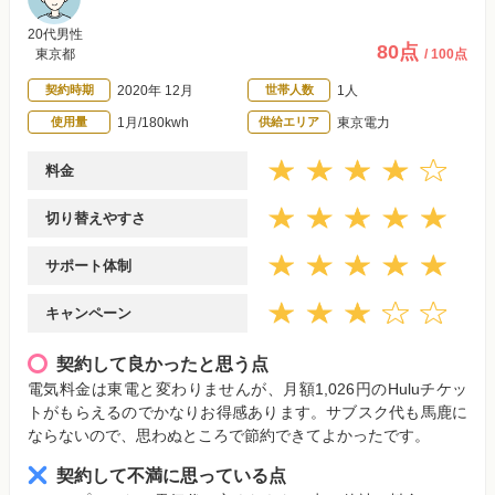
20代男性
80点
東京都
/ 100点
契約時期
2020年 12月
世帯人数
1人
使用量
1月/180kwh
供給エリア
東京電力
料金
切り替えやすさ
サポート体制
キャンペーン
契約して良かったと思う点
電気料金は東電と変わりませんが、月額1,026円のHuluチケッ
トがもらえるのでかなりお得感あります。サブスク代も馬鹿に
ならないので、思わぬところで節約できてよかったです。
契約して不満に思っている点