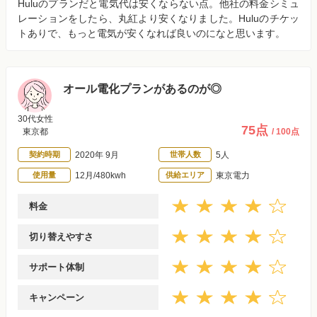
Huluのプランだと電気代は安くならない点。他社の料金シミュ
レーションをしたら、丸紅より安くなりました。Huluのチケッ
トありで、もっと電気が安くなれば良いのになと思います。
オール電化プランがあるのが◎
30代女性
75点
東京都
/ 100点
契約時期
2020年 9月
世帯人数
5人
使用量
12月/480kwh
供給エリア
東京電力
料金
切り替えやすさ
サポート体制
キャンペーン