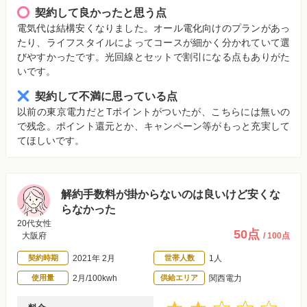
契約して良かったと思う点
電気代は結構安くなりました。オール電化向けのプランがあっ
たり、ライフスタイルによってコースが細かく分かれていて選
びやすかったです。光回線とセットで割引になる点もありがた
いです。
契約して不満に思っている点
以前の東京電力だとTポイントがついたが、こちらには無いの
で残念。ポイント還元とか、キャンペーン等がもっと充実して
てほしいです。
解約手数料が掛からないのは良いけど安くな
らなかった
20代女性
50点
大阪府
/ 100点
契約時期
2021年 2月
世帯人数
1人
使用量
2月/100kwh
供給エリア
関西電力