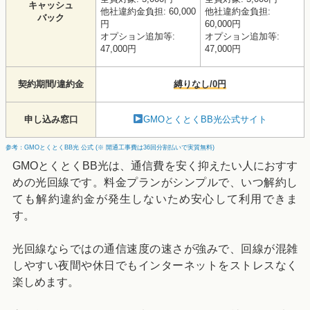
キャッシュ
他社違約金負担: 60,000
他社違約金負担:
バック
円
60,000円
オプション追加等:
オプション追加等:
47,000円
47,000円
契約期間/違約金
縛りなし/0円
申し込み窓口
GMOとくとくBB光公式サイト
参考：GMOとくとくBB光 公式 (※ 開通工事費は36回分割払いで実質無料)
GMOとくとくBB光は、通信費を安く抑えたい人におすす
めの光回線です。料金プランがシンプルで、いつ解約し
ても解約違約金が発生しないため安心して利用できま
す。
光回線ならではの通信速度の速さが強みで、回線が混雑
しやすい夜間や休日でもインターネットをストレスなく
楽しめます。