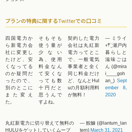
プランの特典に関するTwitterでの口コミ
四国電力か
そもそも
契約した電力
— ミライ
ら新電力会
使う量が
会社は丸紅新
𖥧𖤣¨̮ 瀬戸内
社に変更し
少ない
電力ってとこ
暮らしと
たけど、安
為、使用
で、一般電気
滋味ごは
くなってる
料金なん
事業者と全く
ん (@mira
のか疑問だ
て安くな
同じ料金だけ
i____goh
ったので、
っても数
ど、なんとHul
an_)
Sept
別のとこに
十円だと
uの月額利用料
ember 8,
また変え
思うんで
が無料！
2020
た。
すよね。
丸紅新電力に切り替えて無料の
— 鮟鱇 (@lanturn_lan
HULUをゲットしていくムーブ
tern)
March 31, 2021