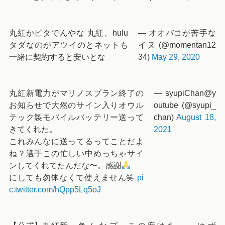
丸紅かピタでんやな 丸紅、hulu
— オオバコが苦手な
タダなのがアツイのとネットも
イヌ (@momentan12
一緒に契約すると安いとな
34)
May 29, 2020
丸紅新電力がマリノスプラン終了の
— syupiChan@y
お知らせで大然のサイン入りオウル
outube (@syupi_
テック製モバイルバッテリー送って
chan)
August 18,
きてくれた。
2021
これみんなに送ってるってことだよ
ね？選手この忙しい中めっちゃサイ
ンしてくれてたんだな〜。感謝
にしても勿体なくて使えません笑
pi
c.twitter.com/hQpp5Lq5oJ