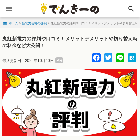
search
ホーム
>
新電力会社の評判
>
丸紅新電力の評判や口コミ！メリットデメリットや切り替え時
Skip to content
丸紅新電力の評判や口コミ！メリットデメリットや切り替え時
の料金など大公開！
Facebo
Twitte
Lin
PR
最終更新日：2025年10月10日