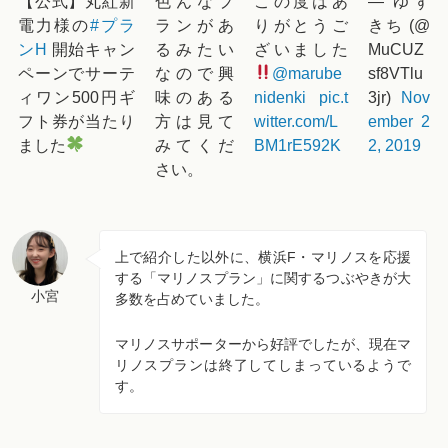
【公式】丸紅新
色んなプ
この度はあ
— ゆず
電力様の
#プラ
ランがあ
りがとうご
きち (@
ンH
開始キャン
るみたい
ざいました
MuCUZ
ペーンでサーテ
なので興
@marube
sf8VTlu
ィワン500円ギ
味のある
nidenki
pic.t
3jr)
Nov
フト券が当たり
方は見て
witter.com/L
ember 2
ました
みてくだ
BM1rE592K
2, 2019
さい。
上で紹介した以外に、横浜F・マリノスを応援
する「マリノスプラン」に関するつぶやきが大
小宮
多数を占めていました。
マリノスサポーターから好評でしたが、現在マ
リノスプランは終了してしまっているようで
す。