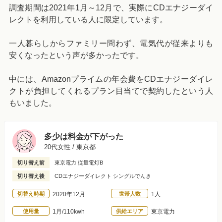
調査期間は2021年1月～12月で、実際にCDエナジーダイ
レクトを利用している人に限定しています。
一人暮らしからファミリー問わず、電気代が従来よりも
安くなったという声が多かったです。
中には、Amazonプライムの年会費をCDエナジーダイレ
クトが負担してくれるプラン目当てで契約したという人
もいました。
多少は料金が下がった
20代女性 / 東京都
切り替え前
東京電力 従量電灯B
切り替え後
CDエナジーダイレクト シングルでんき
切替え時期
2020年12月
世帯人数
1人
使用量
1月/110kwh
供給エリア
東京電力