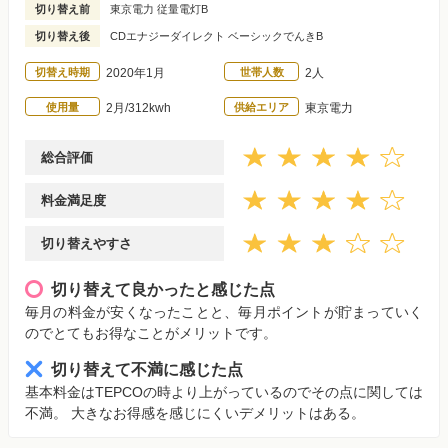
切り替え前
東京電力 従量電灯B
切り替え後
CDエナジーダイレクト ベーシックでんきB
切替え時期
2020年1月
世帯人数
2人
使用量
2月/312kwh
供給エリア
東京電力
総合評価
料金満足度
切り替えやすさ
切り替えて良かったと感じた点
毎月の料金が安くなったことと、毎月ポイントが貯まっていく
のでとてもお得なことがメリットです。
切り替えて不満に感じた点
基本料金はTEPCOの時より上がっているのでその点に関しては
不満。 大きなお得感を感じにくいデメリットはある。