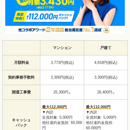
マンション
戸建て
月額料金
3,773円(税込)
4,818円(税込)
契約事務手数料
3,300円(税込)
3,300円(税込)
開通工事費
25,300円
26,400円
※
※
最大112,000円
最大112,000円
▼内訳
▼内訳
全員対象: 5,000円
全員対象: 5,000円
キャッシュ
他社違約金負担: 60,000
他社違約金負担:
バック
円
60,000円