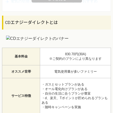
電気の切替に悩んだらプロに相談するのがおすすめ
CDエナジーダイレクトとは
830.70円(30A)
基本料金
※ご契約のプランにより異なります
オススメ世帯
電気使用量が多いファミリー
・ガスとセットプランがある
・オール電化向けプランがある
・自分の生活に合うプランが豊富
サービス特徴
・d、楽天、Tポイントが貯められるプランも
ある
・随時キャンペーンを実施