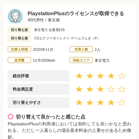
PlaystationPlusのライセンスが取得できる
40代男性 / 東京都
切り替え前
東京電力 従量電灯B
切り替え後
CDエナジーダイレクト ゲームでんき（P）
切替え時期
2020年11月
世帯人数
2人
使用量
12月/350kwh
供給エリア
東京電力
総合評価
料金満足度
切り替えやすさ
切り替えて良かったと感じた点
PlaystationPlusの利用者においては契約しても良いかなと思わ
れる。 ただし一人暮らしの場合基本料金の上乗せがあるため微
妙。