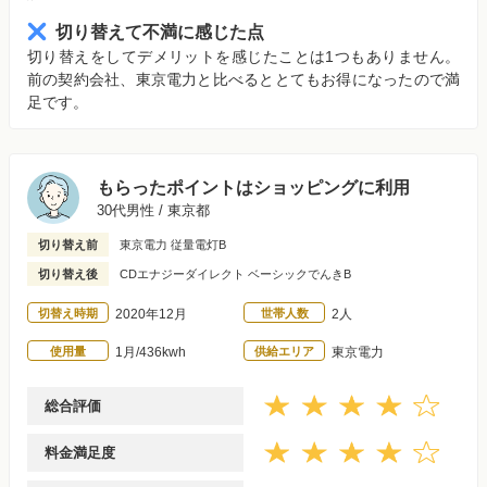
切り替えて不満に感じた点
切り替えをしてデメリットを感じたことは1つもありません。
前の契約会社、東京電力と比べるととてもお得になったので満
足です。
もらったポイントはショッピングに利用
30代男性 / 東京都
切り替え前
東京電力 従量電灯B
切り替え後
CDエナジーダイレクト ベーシックでんきB
切替え時期
2020年12月
世帯人数
2人
使用量
1月/436kwh
供給エリア
東京電力
総合評価
料金満足度