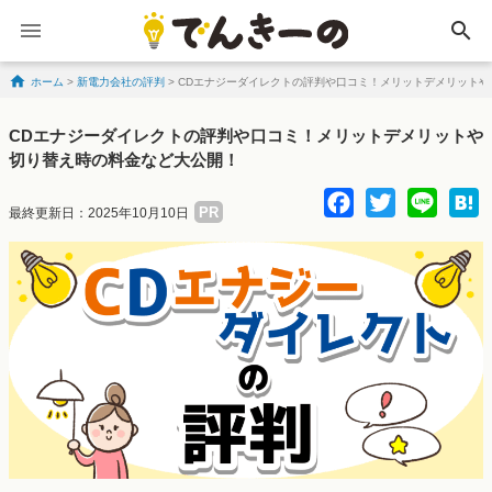
search
ホーム
>
新電力会社の評判
>
CDエナジーダイレクトの評判や口コミ！メリットデメリットや
Skip to content
CDエナジーダイレクトの評判や口コミ！メリットデメリットや
切り替え時の料金など大公開！
Facebo
Twitte
Lin
PR
最終更新日：2025年10月10日