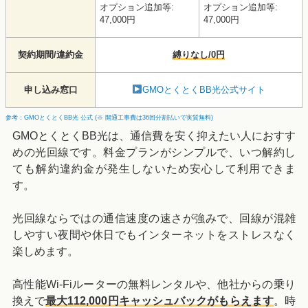
オプション追加等:
オプション追加等:
47,000円
47,000円
契約期間/違約金
縛りなし/0円
申し込み窓口
GMOとくとくBB光公式サイト
参考：GMOとくとくBB光 公式 (※ 開通工事費は36回分割払いで実質無料)
GMOとくとくBB光は、通信費を安く抑えたい人におすす
めの光回線です。料金プランがシンプルで、いつ解約し
ても解約違約金が発生しないため安心して利用できま
す。
光回線ならではの通信速度の速さが強みで、回線が混雑
しやすい夜間や休日でもインターネットをストレスなく
楽しめます。
高性能Wi-Fiルーターの無料レンタルや、他社からの乗り
換えで
最大112,000円キャッシュバックがもらえます
。時