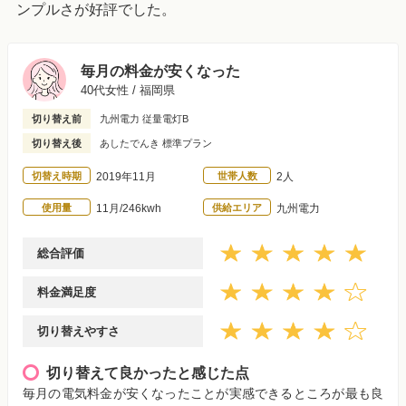
ンプルさが好評でした。
毎月の料金が安くなった
40代女性 / 福岡県
切り替え前
九州電力 従量電灯B
切り替え後
あしたでんき 標準プラン
切替え時期
2019年11月
世帯人数
2人
使用量
11月/246kwh
供給エリア
九州電力
総合評価
料金満足度
切り替えやすさ
切り替えて良かったと感じた点
毎月の電気料金が安くなったことが実感できるところが最も良