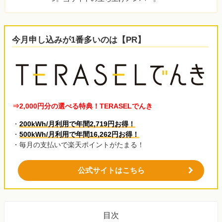
今月申し込みが1番多いのは【PR】
⇒2,000円分の選べる特典！TERASELでんき
・
200kWh/月利用で年間2,719円お得！
・
500kWh/月利用で年間16,262円お得！
・毎月の支払いで楽天ポイントがたまる！
公式サイトはこちら
目次