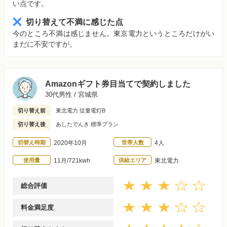
い点です。
切り替えて不満に感じた点
今のところ不満は感じません。東京電力というところだけがい
まだに不安ですが。
Amazonギフト券目当てで契約しました
30代男性 / 宮城県
切り替え前
東北電力 従量電灯B
切り替え後
あしたでんき 標準プラン
切替え時期
2020年10月
世帯人数
4人
使用量
11月/721kwh
供給エリア
東北電力
総合評価
料金満足度