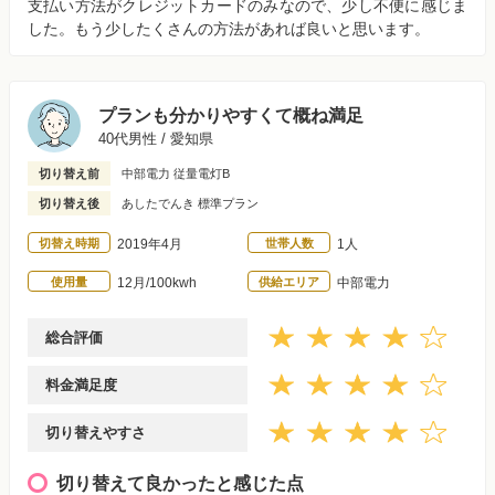
支払い方法がクレジットカードのみなので、少し不便に感じま
した。もう少したくさんの方法があれば良いと思います。
プランも分かりやすくて概ね満足
40代男性 / 愛知県
切り替え前
中部電力 従量電灯B
切り替え後
あしたでんき 標準プラン
切替え時期
2019年4月
世帯人数
1人
使用量
12月/100kwh
供給エリア
中部電力
総合評価
料金満足度
切り替えやすさ
切り替えて良かったと感じた点