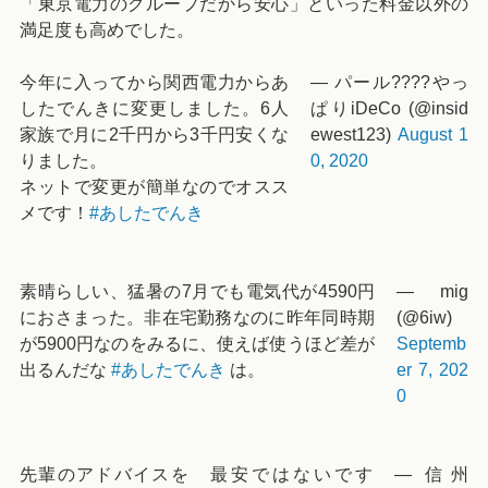
「東京電力のグループだから安心」といった料金以外の
満足度も高めでした。
今年に入ってから関西電力からあ
— パール????やっ
したでんきに変更しました。6人
ぱりiDeCo (@insid
家族で月に2千円から3千円安くな
ewest123)
August 1
りました。
0, 2020
ネットで変更が簡単なのでオスス
メです！
#あしたでんき
素晴らしい、猛暑の7月でも電気代が4590円
— mig
におさまった。非在宅勤務なのに昨年同時期
(@6iw)
が5900円なのをみるに、使えば使うほど差が
Septemb
出るんだな
#あしたでんき
は。
er 7, 202
0
先輩のアドバイスを
最安ではないです
— 信州