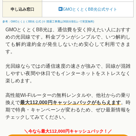
申し込み窓口
GMOとくとくBB光公式サイト
参考：GMOとくとくBB光 公式 (※ 開通工事費は36回分割払いで実質無料)
GMOとくとくBB光は、通信費を安く抑えたい人におすす
めの光回線です。料金プランがシンプルで、いつ解約し
ても解約違約金が発生しないため安心して利用できま
す。
光回線ならではの通信速度の速さが強みで、回線が混雑
しやすい夜間や休日でもインターネットをストレスなく
楽しめます。
高性能Wi-Fiルーターの無料レンタルや、他社からの乗り
換えで
最大112,000円キャッシュバックがもらえます
。時
期で特典・キャンペーンが変わるため、ぜひ最新情報を
チェックしてみてください。
＼今なら最大112,000円キャッシュバック！／