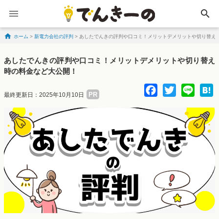
search
ホーム
>
新電力会社の評判
>
あしたでんきの評判や口コミ！メリットデメリットや切り替え
Skip to content
あしたでんきの評判や口コミ！メリットデメリットや切り替え
時の料金など大公開！
Facebo
Twitte
Lin
PR
最終更新日：2025年10月10日