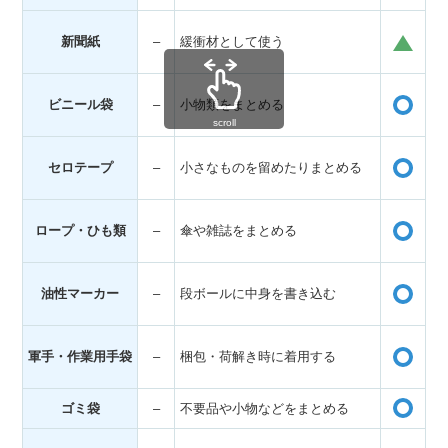
・
新聞紙
–
緩衝材として使う
・
・
ビニール袋
–
小物類をまとめる
・
scroll
・
セロテープ
–
小さなものを留めたりまとめる
・
・
ロープ・ひも類
–
傘や雑誌をまとめる
・
・
油性マーカー
–
段ボールに中身を書き込む
・
・
軍手・作業用手袋
–
梱包・荷解き時に着用する
・
ゴミ袋
–
不要品や小物などをまとめる
・