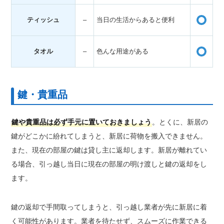
・
ティッシュ
–
当日の生活からあると便利
・
・
タオル
–
色んな用途がある
・
鍵・貴重品
鍵や貴重品は必ず手元に置いておきましょう
。とくに、新居の
鍵がどこかに紛れてしまうと、新居に荷物を搬入できません。
また、現在の部屋の鍵は貸し主に返却します。新居が離れてい
る場合、引っ越し当日に現在の部屋の明け渡しと鍵の返却をし
ます。
鍵の返却で手間取ってしまうと、引っ越し業者が先に新居に着
く可能性があります。業者を待たせず、スムーズに作業できる