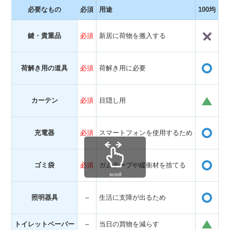
必要なもの
必須
用途
100均
備
・
鍵・貴重品
必須
新居に荷物を搬入する
・
・
荷解き用の道具
必須
荷解き用に必要
・
・
カーテン
必須
目隠し用
・
・
充電器
必須
スマートフォンを使用するため
・
・
ゴミ袋
必須
ガムテープや緩衝材を捨てる
・
scroll
・
照明器具
–
生活に支障が出るため
・
トイレットペーパー
–
当日の買物を減らす
・