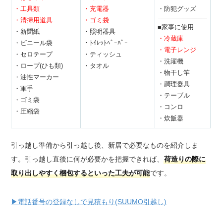
・工具類
・充電器
・防犯グッズ
・清掃用道具
・ゴミ袋
■家事に使用
・新聞紙
・照明器具
・冷蔵庫
・ビニール袋
・ﾄｲﾚｯﾄﾍﾟｰﾊﾟｰ
・電子レンジ
・セロテープ
・ティッシュ
・洗濯機
・ロープ(ひも類)
・タオル
・物干し竿
・油性マーカー
・調理器具
・軍手
・テーブル
・ゴミ袋
・コンロ
・圧縮袋
・炊飯器
引っ越し準備から引っ越し後、新居で必要なものを紹介しま
す。引っ越し直後に何が必要かを把握できれば、
荷造りの際に
取り出しやすく梱包するといった工夫が可能
です。
▶電話番号の登録なしで見積もり(SUUMO引越し)