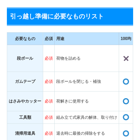
引っ越し準備に必要なものリスト
必要なもの
必須
用途
100均
備
・
段ボール
必須
荷物を詰める
・
・
・
ガムテープ
必須
段ボールを閉じる・補強
・
・
はさみやカッター
必須
荷解きに使用する
・
工具類
必須
組み立て式家具の解体、取り付け
・
・
清掃用道具
必須
退去時に最後の掃除をする
・