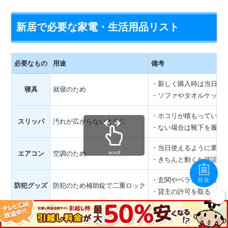
新居で必要な家電・生活用品リスト
必要なもの
用途
備考
・新しく購入時は当日届
寝具
就寝のため
・ソファやタオルケット
・ホコリが積もっている
スリッパ
汚れが広がらないように
・ない場合は靴下を履く
・当日使えるように業者
エアコン
空調のため
scroll
・きちんと動くか確認す
・玄関やベランダ、郵便
目次
防犯グッズ
防犯のため補助錠で二重ロック
・貸主の許可を取る